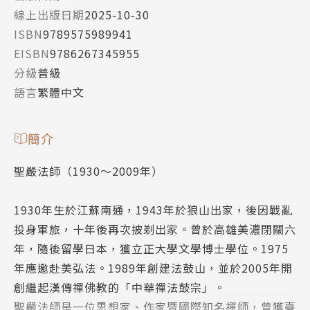
線上出版日期
2025-10-30
ISBN
9789575989941
EISBN
9786267345955
分級
普級
語言
繁體中文
簡介
聖嚴法師（1930～2009年）
1930年生於江蘇南通，1943年於狼山出家，後因戰亂
投身軍旅，十年後再次披剃出家。曾於高雄美濃閉關六
年，隨後留學日本，獲立正大學文學博士學位。1975
年應邀赴美弘法。1989年創建法鼓山，並於2005年開
創繼起漢傳禪佛教的「中華禪法鼓宗」。
聖嚴法師是一位思想家、作家暨國際知名禪師，曾獲臺