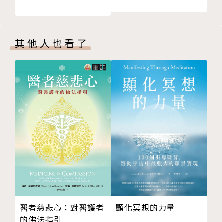
三、三藏教的六即及其修證
（一）藏教的理即
（二）藏教的名字即
其他人也看了
（三）藏教的觀行即
（四）藏教的相似即
（五）藏教的分證即
（六）藏教的究竟即
（七）藏教的修證果位
（八）藏教的十法成乘
四、通教
五、通教的六即及其修證
（一）通教的理即
（二）通教的名字即
（三）通教的觀行即
（四）通教的相似即
顯化冥想的力量
醫者慈悲心：對醫護者
（五）通教的分證即
的佛法指引