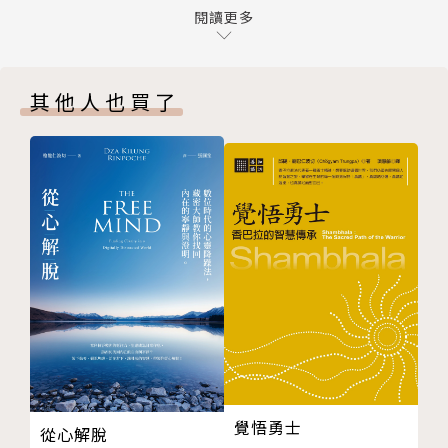
一、何謂八教
閱讀更多
二、何謂五時
通別五時論
其他人也買了
一、認識五時的通別
二、何謂通五時
三、何謂別五時
化儀四教
一、頓教
二、漸教
三、祕密教
四、不定教
五、化儀四教的教部教相
六、化儀四教的教觀
化法四教
一、為何有化法四教
覺悟勇士
從心解脫
二、三藏教