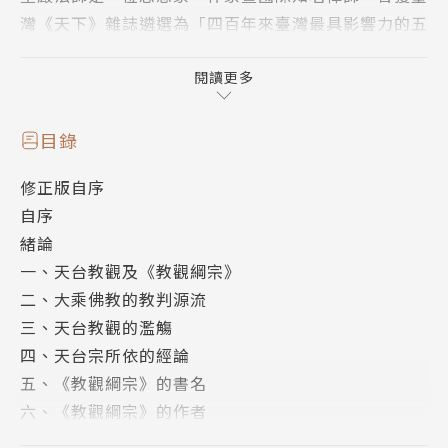
灣《天下》雜誌遴選為「四百年來臺灣最具影響力的五
十位人士」之一。著作豐富，中、英、日文著作達百餘
種，先後獲頒中山文藝獎、中山學術獎、總統文化獎及
閱讀更多
社會各界的諸多獎項。
聖嚴法師提出「提昇人的品質，建設人間淨土」的理
目錄
念，主張以大學院、大普化、大關懷三大教育推動全面
修正版自序
教育，相繼創辦中華佛學研究所、法鼓文理學院、僧伽
自序
大學等院校，也以豐富的禪修經驗、正信的佛法觀念和
緒論
方法指導東、西方人士修行。
一、天台教觀及《教觀綱宗》
法師著重以現代人的語言和觀點普傳佛法，陸續提出
二、大乘佛教的教判源流
「心靈環保」、「四種環保」、「心五四運動」、「心
三、天台教觀的濫觴
六倫」等社會運動，並積極推展國際弘化工作，參與國
四、天台宗所依的經論
際性會談，促進宗教交流，提倡建立全球性倫理，致力
五、《教觀綱宗》的書名
世界和平。其寬闊胸襟與國際化視野，深獲海內外肯
六、《教觀綱宗》的作者
定。
五時八教