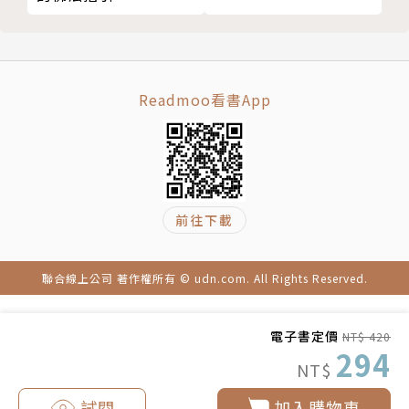
（六）通教的究竟即
（七）通教的修證果位
（八）通教的十法成乘
六、別教
Readmoo看書App
七、別教的六即及其修證
（一）別教的理即
（二）別教的名字即
（三）別教的觀行即
前往下載
（四）別教的相似即
（五）別教的分證即
（六）別教的究竟即
聯合線上公司 著作權所有 © udn.com. All Rights Reserved.
（七）別教的修證果位
（八）別教的十法成乘
電子書定價
NT$ 420
八、圓教
294
NT$
九、圓教的六即及其修證
（一）圓教的理即
試閱
加入購物車