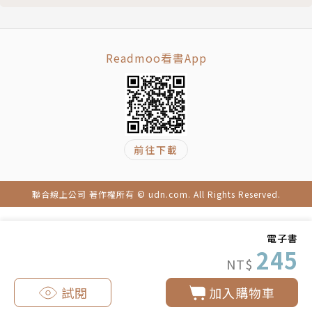
版）
第五天晚上：《六祖坛经》：自见本性，无有差别
一、法无顿渐，人有利钝
二、深种善根，用心经营
Readmoo看書App
三、悟境的层次
四、人身难得，把握修行
第六天上午：话头的四个层次（二）：参话头、看话头
一、自然而然深入话头
前往下載
第六天晚上：《六祖坛经》：无念为宗、无相为体、无
住为本
一、修行的次第──无念、无相、无住
聯合線上公司 著作權所有 © udn.com. All Rights Reserved.
二、着力于有相，以达成无相
三、当下即知无相，才是智慧
電子書
四、于念而不念，念念是无常
245
NT$
第七天上午：见性即是见空性
一、断见与常见都是邪见
試閱
加入購物車
二、当下体验“苦、无常、空、无我”