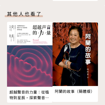
第三天上午：话头的应用与修持
一、动静语默修话头
其他人也看了
二、用话头取代妄念、制造疑情
三、疑情起于对佛法和自己的信心
第三天晚上：《六祖坛经》：以直心用方法
一、直心是超越主观与客观
二、悟道场、耕心地、居净土
三、直心投入，不起疑心
第四天上午：禅修的基础
一、调五事，才能真正用话头
第四天晚上：《六祖坛经》：定慧一体、定慧同时
一、动中修定、境上炼心
二、用佛的智慧与观念指导自己
第五天上午：话头的四个层次（一）：念话头、问话头
阿蘭的故事（簡體版）
超越聲音的力量：從植
一、参话头不用想象
物到星辰，探索聲音與
頻率的深刻經驗（簡體
二、话头的四个层次