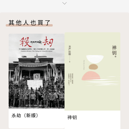
二、疑情
宗」。
三、两种辅助的方法
其他人也買了
四、日常生活中的用法──提话头
第二篇 象冈话头禅十开示
第一天晚上（报到日）：放松、欣赏，体验话头
一、话头威力与虚空等量
二、放松身体，体验呼吸
三、以度假的心情、欣赏的态度禅修
第二天上午：公案与话头的用法
一、以参公案去执着、破烦恼
二、公案的关键句──话头
三、安定身心用话头
第二天晚上：《六祖坛经》：修持一行三昧
一、天台宗四种三昧
杀劫（新版）
禅钥
二、以直心修一行三昧
三、以一行三昧用话头