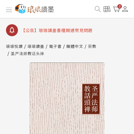
【公告】因 Readmoo 讀墨系統維護中，本站同步暫
0
停部分閱讀服務
【公告】琅琅讀墨數位閱讀資產合併與書櫃開通申請
【公告】琅琅讀墨書櫃開通常見問題
【公告】琅琅讀墨 3 分鐘完成書櫃開通與資產合併申
請圖文教學
琅琅悅讀
琅琅讀墨
電子書
簡體中文
宗教
【公告】琅琅書店服務升級重要說明及資產合併結果
圣严法师教话头禅
查詢
【公告】因 Readmoo 讀墨系統維護中，本站同步暫
停部分閱讀服務