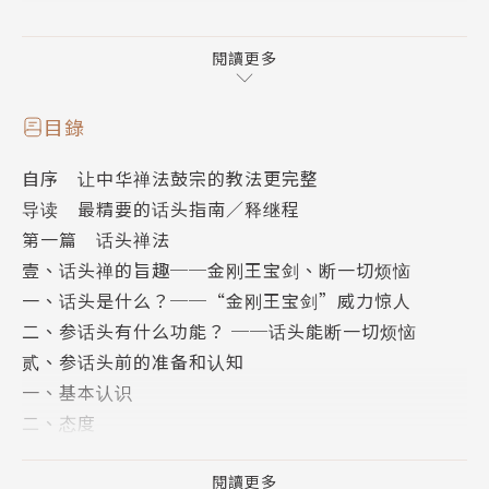
● 常用的四种话头
1. 念佛的是谁？
閱讀更多
2. 未出娘胎前的本来面目是谁？
3. 拖着死尸走的是谁？
目錄
4. 什麽是无？
自序 让中华禅法鼓宗的教法更完整
导读 最精要的话头指南／释继程
「话头是『金刚王宝剑』，它与虚空等量。只要用话
第一篇 话头禅法
头，妄念就好像漫天飞舞的雪花， 一到火山口，雪花
壹、话头禅的旨趣──金刚王宝剑、断一切烦恼
就融化了，连蒸气都消失无踪。」——圣严法师
一、话头是什么？──“金刚王宝剑”威力惊人
二、参话头有什么功能？ ──话头能断一切烦恼
作者简介
贰、参话头前的准备和认知
圣严法师（1930〜2009年）
一、基本认识
严法师1930年生于江苏南通，1943年于狼山出家。曾
二、态度
于高雄美浓闭关六年，随后留学日本，获立正大学文学
参、进入话头禅法
博士学位。1975年应邀赴美弘法。1989年创建法鼓
一、要领
閱讀更多
山，并于2005年开创继起汉传禅佛教的「中华禅法鼓