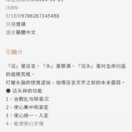
ISBN
EISBN
9786267345498
分級
普級
語言
簡體中文
簡介
「话」是语言，「头」是根源，「话头」是对生命问题
的追根究柢，
打破头脑的惯常逻辑，领悟语言文字之前的本来面目。
● 话头禅的功能
1、治散乱与除昏沉
2、使心集中和安定
3、使心统一、入定
4、能使我们开悟