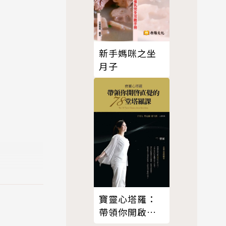
新手媽咪之坐
月子
寶靈心塔羅：
帶領你開啟直
覺的78堂塔羅