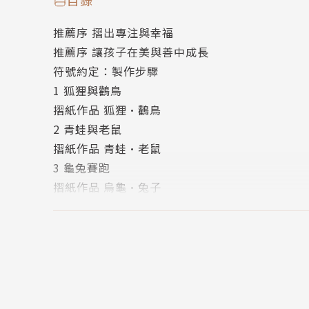
目錄
推薦序 摺出專注與幸福
推薦序 讓孩子在美與善中成長
符號約定：製作步驟
1 狐狸與鸛鳥
摺紙作品 狐狸•鸛鳥
2 青蛙與老鼠
摺紙作品 青蛙•老鼠
3 龜兔賽跑
摺紙作品 烏龜•兔子
4 烏鴉與狐狸
摺紙作品 烏鴉•狐狸
5 戴鈴鐺的狗
摺紙作品 黑狗•黃狗
6 狐狸與葡萄
摺紙作品 狐狸