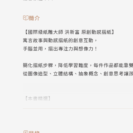
簡介
【國際級紙雕大師 洪新富 原創動感摺紙】
寓言故事與動感摺紙的創意互動，
手腦並用，摺出專注力與想像力！
簡化摺紙步驟，降低學習難度，每件作品都能靠
從圖像造型、立體結構、抽象概念、創意思考讓
【本書精選】
＊15個適合親子共讀的經典寓言故事。
＊29個好學又好玩的可愛動物摺紙。