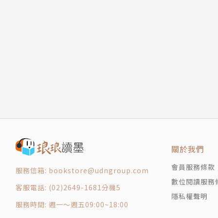
7 孔雀與白鶴
摺紙作品 孔雀•鶴
8 口渴的烏鴉
摺紙作品 烏鴉
9 鶴與天鵝
摺紙作品 鶴•天鵝
10 誰要去掛鈴鐺
摺紙作品 貓•老鼠
11 螞蟻與蚱蜢
摺紙作品 螞蟻•蚱蜢
12 鷸蚌相爭
關於我們
摺紙作品 蚌•鷸鳥
會員服務條款
服務信箱: bookstore@udngroup.com
13 狐假虎威
數位閱讀服務
摺紙作品 狐狸•老虎
客服電話: (02)2649-1681分機5
隱私權聲明
14 企鵝與鯨魚
服務時間: 週一～週五09:00~18:00
摺紙作品 企鵝•鯨魚