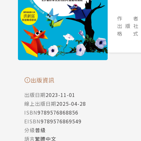
作 者
出 版 社
格 式
出版資訊
出版日期
2023-11-01
線上出版日期
2025-04-28
ISBN
9789576868856
EISBN
9789576869549
分級
普級
語言
繁體中文