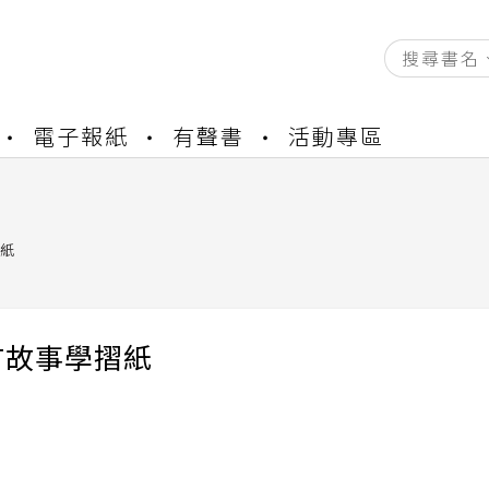
資產合併結果查詢
電子報紙
有聲書
活動專區
書櫃開通申請
與資產合併申請圖文教學
資產合併結果查詢
書櫃開通申請
紙
言故事學摺紙