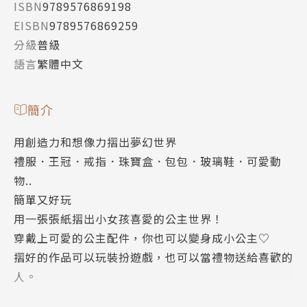
ISBN
9789576869198
EISBN
9789576869259
分級
普級
語言
繁體中文
簡介
用創造力和想像力摺出夢幻世界
禮服．王冠．戒指．珠寶盒．包包．玻璃鞋．可愛動
物..
簡單又好玩
用一張張紙摺出小女孩喜愛的公主世界！
穿戴上可愛的公主配件，你也可以變身成小公主♡
摺好的作品可以玩裝扮遊戲，也可以當禮物送給喜歡的
人。