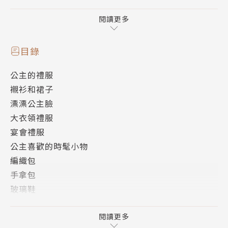
【本書特色】
＊有點難度的作品都可以透過YouTube觀看摺法教學
閱讀更多
影片，輕鬆理解、快速學會。
＊隨書附有城堡、公主房間、舞會、魔法森林等不同場
目錄
景的精美遊戲繪本頁，用摺好的作品玩遊戲時，可以當
公主的禮服
作背景使用喔！
襯衫和裙子
漂漂公主臉
大衣領禮服
宴會禮服
公主喜歡的時髦小物
編織包
手拿包
玻璃鞋
公主的最愛
蝴蝶結
閱讀更多