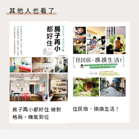
星星
其他人也看了
化妝與裝飾品
口紅
魔法手鏡
珠寶盒
小王冠
魔法森林的夥伴們
小女孩
小矮人
狐狸
松鼠
熊
天鵝
住民宿．換換生活！
房子再小都好住 做對
小鳥
格局，機能到位
獨角獸
遊戲方法