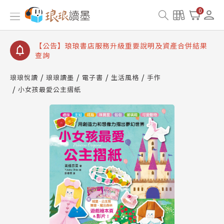
【公告】琅琅讀墨書櫃開通常見問題
0
【公告】琅琅讀墨 3 分鐘完成書櫃開通與資產合併申
請圖文教學
【公告】琅琅書店服務升級重要說明及資產合併結果
查詢
【公告】因 Readmoo 讀墨系統維護中，本站同步暫
停部分閱讀服務
琅琅悅讀
琅琅讀墨
電子書
生活風格
手作
小女孩最愛公主摺紙