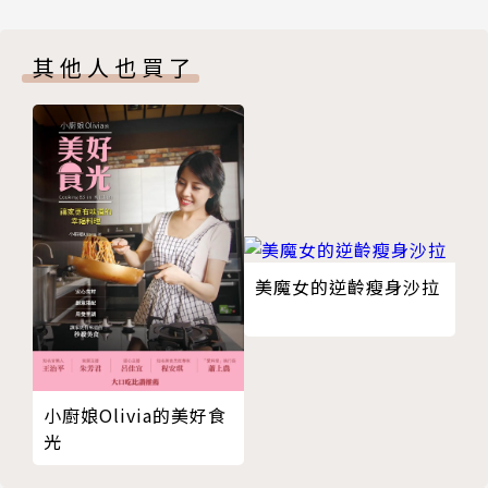
愛心
鑽石
其他人也買了
草莓
櫻桃
蝴蝶
花朵
薔薇
你也可以變身成公主！
寶石戒指
蝴蝶結戒指
美魔女的逆齡瘦身沙拉
頭冠
王冠
薔薇花冠
亮晶晶又可愛♥的裝飾方法
小廚娘Olivia的美好食
鼓星星
光
鼓鼓愛心