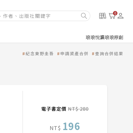
0
琅琅悅讀
琅琅原創
紀念東野圭吾
申請資產合併
查詢合併結果
電子書定價
NT$ 280
196
NT$