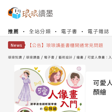
【公告】琅琅書店服務升級重要說明及
推薦
全站分類
電子書
電子雜誌
【公告】因 Readmoo 讀墨系統維護
【公告】琅琅讀墨數位閱讀資產合併與
【公告】琅琅讀墨書櫃開通常見問題
News
【公告】琅琅讀墨 3 分鐘完成書櫃開通
【公告】琅琅書店服務升級重要說明及
琅琅悅讀
琅琅讀墨
電子書
藝術設計
繪畫
可愛人像畫：入
【公告】因 Readmoo 讀墨系統維護
可愛
顏繪