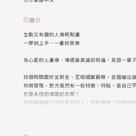
簡介
生動又有趣的人像輕鬆畫
一學就上手•一畫就很像
為心愛的人畫像，傳遞最真誠的祝福，見證一輩
找個時間跟好友對坐、互相細膩觀察，並描繪出
你將發現，對方竟然有一些特徵、特點，是自己
也是永恆的情誼紀念呢！
似顏繪描繪了你所看到的人，同時傳達了你對他
把你的心意大方地交給對方珍藏。
似顏繪是一份真誠的祝福，期許你們這段深厚的