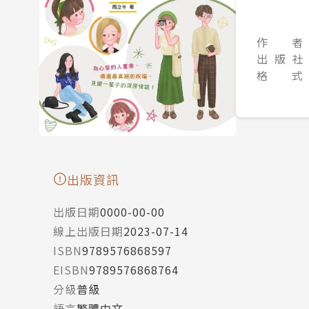
作 者
出 版 社
格 式
出版資訊
出版日期
0000-00-00
線上出版日期
2023-07-14
ISBN
9789576868597
EISBN
9789576868764
分級
普級
語言
繁體中文