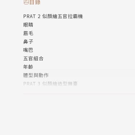
【本書特色】
目錄
★詳解五官畫法再教組合運用，快速掌握畫臉的
PRAT 2 似顏繪五官拉霸機
★人物年齡、體態、造型擬真表現與繪製示範。
眼睛
★似顏繪主題示範與生活應用範例。
眉毛
★詳解以照片練習似顏繪步驟。
鼻子
★附DIY版型與互動小遊戲。
嘴巴
五官組合
年齡
體型與動作
PRAT 3 似顏繪造型舞臺
髮型
穿搭
主題似顏繪
照片練習
PRAT 4 似顏繪專屬記憶
獨一無二的大頭照似顏繪