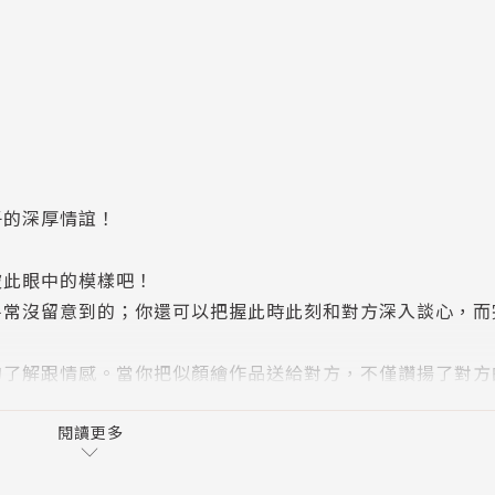
子的深厚情誼！
彼此眼中的模樣吧！
平常沒留意到的；你還可以把握此時此刻和對方深入談心，而
的了解跟情感。當你把似顏繪作品送給對方，不僅讚揚了對方
情誼，能緊密地連繫一輩子！
閱讀更多