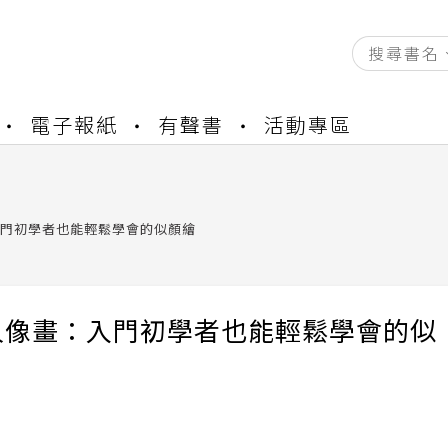
資產合併結果查詢
電子報紙
有聲書
活動專區
中，本站同步暫停部分閱讀服務
書櫃開通申請
與資產合併申請圖文教學
資產合併結果查詢
門初學者也能輕鬆學會的似顏繪
中，本站同步暫停部分閱讀服務
人像畫：入門初學者也能輕鬆學會的似