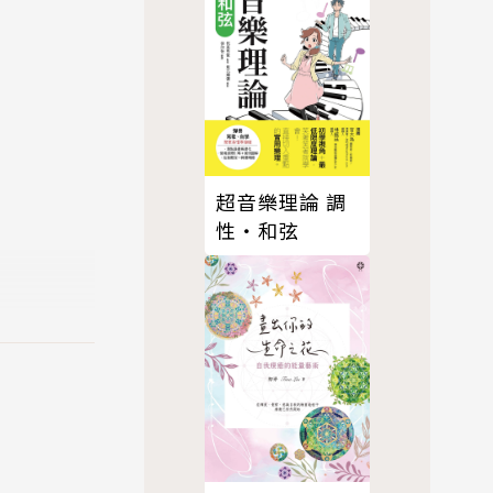
超音樂理論 調
性‧和弦