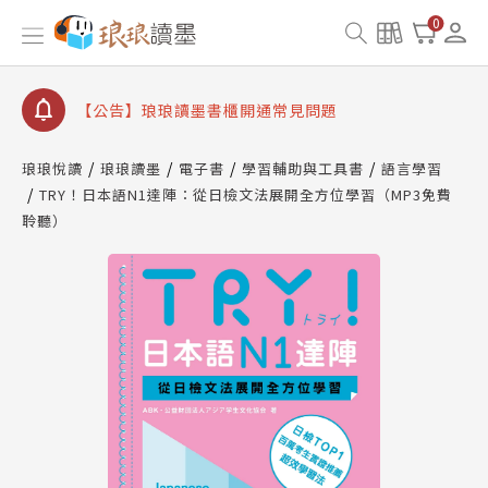
【公告】8/10、8/13 行動網路降速演練提醒
0
【公告】琅琅讀墨數位閱讀資產合併與書櫃開通申請
【公告】琅琅讀墨書櫃開通常見問題
【公告】琅琅讀墨 3 分鐘完成書櫃開通與資產合併申
請圖文教學
琅琅悅讀
琅琅讀墨
電子書
學習輔助與工具書
語言學習
【公告】琅琅書店服務升級重要說明及資產合併結果
TRY！日本語N1達陣：從日檢文法展開全方位學習（MP3免費
查詢
聆聽）
【公告】8/10、8/13 行動網路降速演練提醒