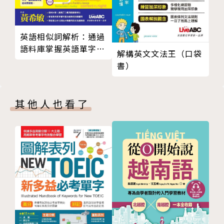
【N1 「できること」リスト】 N1級別 Can Do 一覽
法觀念或易混淆句型，書裡也會標示相關參考的頁碼，
表
讀者可立即查詢，相互參照，加深記憶。
【見本文の中国語訳】 課文翻譯
號稱文法界祕笈的「相似句型一覽表」，除了把 N1級
英語相似詞解析：通過
やってみよう！・Check 答 え
別以下相似的文法句型整理出來，還有級數、句型編號
語料庫掌握英語單字正
解構英文文法王（口袋
まとめの問題 答え・スクリプト
確用法
和對應的課本頁數！方便學習者查詢對照，融會貫通。
書）
作者簡介
版權頁
特色4：大量練習，日檢題型融入學習中
其他人也看了
為求最佳的學習成果，書中設計大量練習題目，幫助學
習者找出不足之處。每個章節「Check單元」，提供簡
單的練習題目，務必釐清該章的文法觀念。在每章結束
後還有綜合測驗（もとめの問題），特別的是，作者採
用日檢三科的出題形式，學習者在複習時，「文法」、
「聽解」、「讀解」的作答能力也可同步提升。
課文單字表超值送
從本書挑出N1必學單字製作成表，搭配課本使用效果