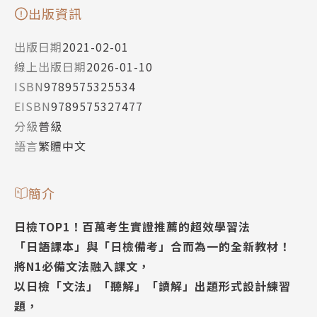
出版資訊
出版日期
2021-02-01
線上出版日期
2026-01-10
ISBN
9789575325534
EISBN
9789575327477
分級
普級
語言
繁體中文
簡介
日檢TOP1！百萬考生實證推薦的超效學習法
「日語課本」與「日檢備考」合而為一的全新教材！
將N1必備文法融入課文，
以日檢「文法」「聽解」「讀解」出題形式設計練習
題，