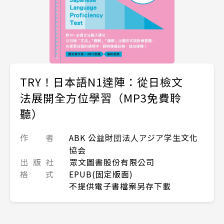
TRY！日本語N1達陣：從日檢文
法展開全方位學習（MP3免費聆
聽）
作 者
ABK 公益財団法人アジア学生文化
協会
出 版 社
眾文圖書股份有限公司
格 式
EPUB(固定版面)
不提供電子書檔案另存下載