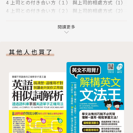
4 上司との付き合い方（１） 與上司的相處方式（1）
本、送別會演講等，實用生動的會話或文章，搭配可愛
4 上司との付き合い方（２） 與上司的相處方式（2）
的插圖，文法不再枯燥，讓學習者能將課本所學實際運
5 転職（１） 轉職（1）
用在日常生活中。
5 転職（２） 轉職（2）
閱讀更多
5 転職（３） 轉職（3）
特色2：重要觀念圖示化，化繁為簡，學習更有效
6 研修を終えて 結束培訓
本書將重要觀念視覺圖示化，讀者一看就懂。如文法最
其他人也買了
7 さすが本田君（１） 不愧是本田先生（1）
重視的「接續」說明，以公式化呈現。每項文法的重要
7 さすが本田君（２） 不愧是本田先生（2）
程度以星號★標示，星號越多表示越重要。此外，將句
8 楽園の萌花（１） 樂園的萌花（1）
型的使用場合，用符號提示親疏遠近、正式∕非正式、
8 楽園の萌花（２） 樂園的萌花（2）
口語∕書面語，幫助學習者了解日語的正確用法，才不
9 トリアージ 檢傷分類
致於發生看似語法正確、其實用法錯誤的日文。
10 前衛書道 前衛書道
附錄
特色3：延伸學習相似句型，點線面完全提升
【文型さくいん】 句型索引
當日文程度越好時，對於相似句型的文法細節往往更容
【似ている文型リスト〈N1レベル〉】 相似句型一覽
易混淆。每個文法解說皆再提供數個相關例句輔助說
表〈N1級別〉
明，學習者可更加熟悉文法內容。若例句延伸出其他文