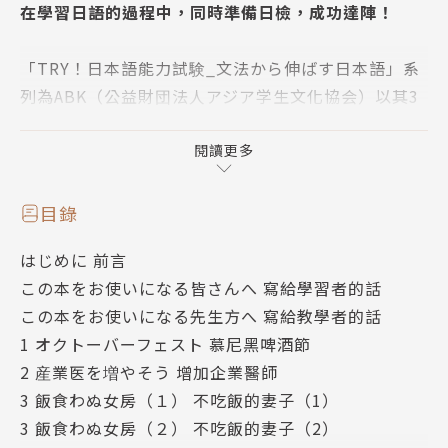
在學習日語的過程中，同時準備日檢，成功達陣！
「TRY！日本語能力試験_文法から伸ばす日本語」系
列為ABK（公益財団法人アジア学生文化協会）以其3
5年的日語教育經驗編纂而成。編寫期間，也同時作為
旗下日本語學校的授課教材，因而經過實際教學的反覆
閱讀更多
驗證，是目前將日檢文法整理得最完備的實用教材，讓
讀者在學習日語的過程中能同時熟悉日檢題型，事半功
目錄
倍，深獲第一線教師們高度肯定！
はじめに 前言
本書完整規劃10章、123個 N1必學文法項目，每章分
この本をお使いになる皆さんへ 寫給學習者的話
配4～13個項目，方便學習者自學或課堂教學安排進
この本をお使いになる先生方へ 寫給教學者的話
度。
1 オクトーバーフェスト 慕尼黑啤酒節
2 産業医を増やそう 增加企業醫師
特色1：實用文法，真正能運用在生活中
3 飯食わぬ女房（１） 不吃飯的妻子（1）
本書以日檢「Can-do」精神，將日檢文法融入各種生
3 飯食わぬ女房（２） 不吃飯的妻子（2）
活情境中，如新聞報導、政令宣導、文學賞析、閱讀劇