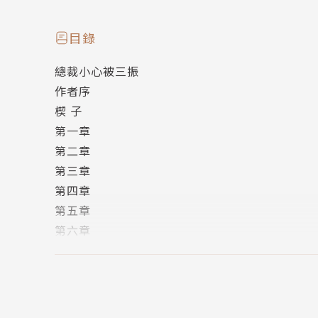
一下子，又用超高級的笑容魔法來迷惑她，
甚至，他還破天荒的關心起她來，
目錄
ㄟ......她的老闆該不會被什麼外星人給附身了吧？
總裁小心被三振
還是他今天早上出門被閃電電到，頭腦「阿達」
作者序
楔 子
第一章
第二章
第三章
第四章
第五章
第六章
第七章
第八章
第九章
第十章