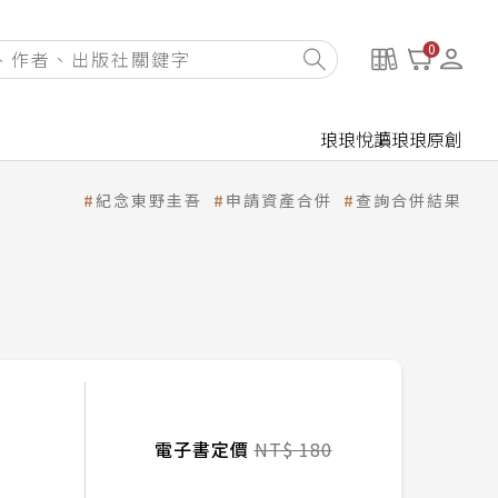
0
琅琅悅讀
琅琅原創
紀念東野圭吾
申請資產合併
查詢合併結果
電子書定價
NT$ 180