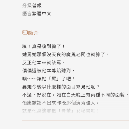
分級
普級
語言
繁體中文
簡介
糗！真是糗到斃了！
她罵她那個沒天良的魔鬼老闆也就算了，
反正他本來就該罵，
偏偏還被他本尊給聽到，
噢～～讓她「屎」了吧！
要她今後以什麼樣的面目來見他呢？
不過，好家在，她在白天晚上有兩種不同的面貌
他應該認不出來昨晚那個清秀佳人，
就是他身邊那個「骨董」女秘書吧！
但是，今天的他真的很奇怪，
一下子跟她談心事，問她會不會覺得他是個壞老