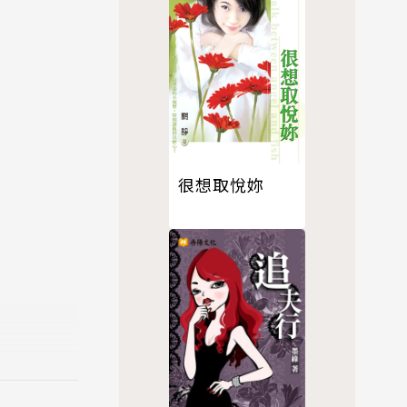
很想取悅妳