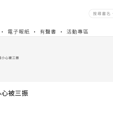
資產合併結果查詢
電子報紙
有聲書
活動專區
書櫃開通申請
與資產合併申請圖文教學
資產合併結果查詢
裁小心被三振
書櫃開通申請
小心被三振