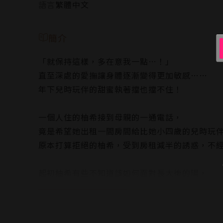
語言
繁體中文
簡介
「就保持這樣，多在意我一點…！」
直至深處的愛撫讓身體逐漸變得更加敏感……
年下兒時玩伴的甜蜜執著擋也擋不住！
一個人住的柚希接到母親的一通電話，
竟是希望她出租一間房間給比她小四歲的兒時玩
原本打算拒絕的柚希，受到房租減半的誘惑，不
起初柚希有些不知道該如何面對長大後的陽，
不過在閒話家常間，她漸漸能夠在陽身上看到過
也因此決定要像以前一樣繼續保護陽，但……
「我已經變了喔，這都是多虧了柚子姐。」