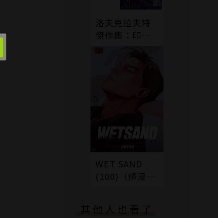
洛夫克拉夫特
傑作集：印斯
茅斯之影（2冊
套書）
WET SAND
(100)（條漫
版）
其他人也看了