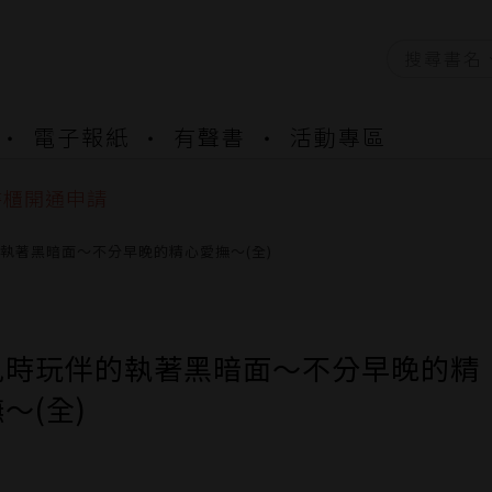
資產合併結果查詢
電子報紙
有聲書
活動專區
中，本站同步暫停部分閱讀服務
書櫃開通申請
與資產合併申請圖文教學
資產合併結果查詢
執著黑暗面～不分早晚的精心愛撫～(全)
中，本站同步暫停部分閱讀服務
兒時玩伴的執著黑暗面～不分早晚的精
～(全)