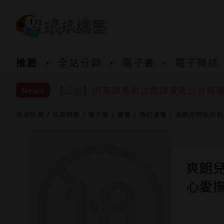
【公告】琅琅書店服務升級重要說明及
推薦
全站分類
電子書
電子雜誌
【公告】因 Readmoo 讀墨系統維護
【公告】琅琅讀墨數位閱讀資產合併與
【公告】琅琅讀墨書櫃開通常見問題
News
【公告】琅琅讀墨 3 分鐘完成書櫃開通
【公告】琅琅書店服務升級重要說明及
琅琅悅讀
琅琅讀墨
電子書
漫畫
情慾漫畫
爽朗兒時玩伴的
【公告】因 Readmoo 讀墨系統維護
爽朗
心愛撫