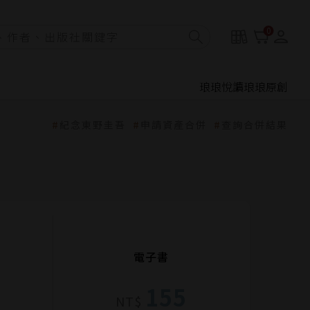
0
琅琅悅讀
琅琅原創
紀念東野圭吾
申請資產合併
查詢合併結果
電子書
155
NT$