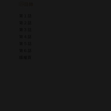
陽竟在柚希昏睡間顯露出他真正的一面！？
目錄
第１話
讓人融化般的愛撫與深沉漆黑的慾望……
第２話
全心全意的執著愛！
第３話
第４話
第５話
第６話
版權頁