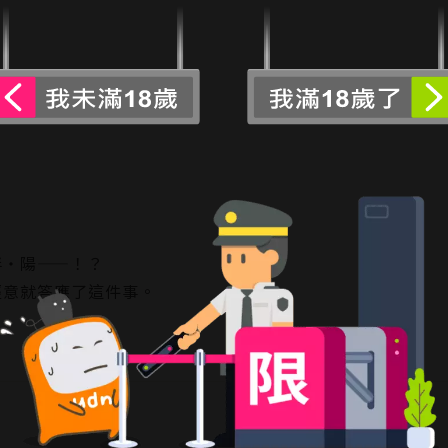
伴‧陽——！？
經意就答應了這件事。
去的影子，
閱讀更多