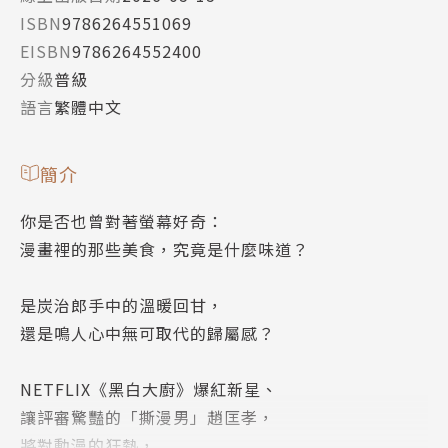
ISBN
9786264551069
EISBN
9786264552400
分級
普級
語言
繁體中文
簡介
你是否也曾對著螢幕好奇：
漫畫裡的那些美食，究竟是什麼味道？
是炭治郎手中的溫暖回甘，
還是鳴人心中無可取代的歸屬感？
NETFLIX《黑白大廚》爆紅新星、
讓評審驚豔的「撕漫男」趙匡孝，
將對動漫的狂熱，