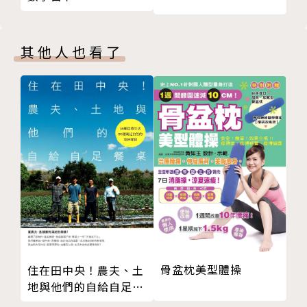
第３集 初次見面卻毫不陌生？不太熟悉但超級美味的
【零失敗教學】：主廚親授實作技巧，就算是料理新手
反轉料理
也能在家復刻二次元美味。
其他人也看了
宿儺的酸辣鳳爪─《咒術迴戰》
糯米蓮藕─《SWEET HOME》
這一次，不只是隔著螢幕流口水。
濃縮咖啡湯圓─《東京喰種》
現在就繫上圍裙，
雙城的冰結糰子─《神樂鉢》
跟著「撕漫男」一起打破次元壁，
梅子奶油乳酪醬─《鏈鋸人》
把夢幻料理端上自家餐桌！
★料理番外篇：中場休息之美食輕鬆煮
梅子炒飯─《中華小廚師》
番茄拉麵─《愛吃拉麵的小泉同學》
第４集 料理就是戰爭，在口中激盪翻騰的決勝美食
超簡單東坡肉─《美味大挑戰》
沾醬調色盤─《藍色時期》
骨髓餃子─《鐵鍋料理王！！２ｎｄ》
骨盆枕美型體操
住在田中央！農夫、土
辣炒海瓜子拌刀削麵─《鐵鍋料理王！！２ｎｄ》
地與他們的自給自足餐
飛龍辣炒年糕飯─《中華一番！》
桌