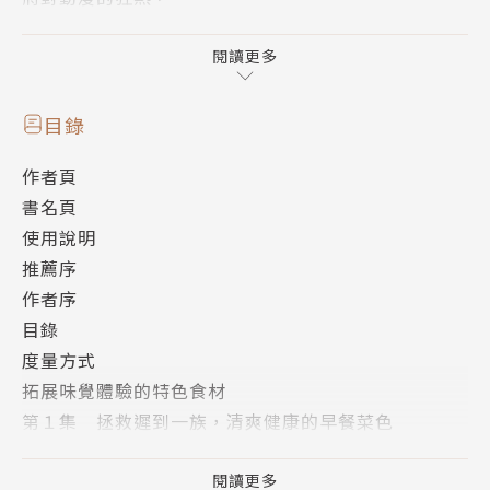
熬製成第一本實戰料理食譜。
他將那些存在於次元壁另一端的想像，
閱讀更多
轉化為餐桌上最具衝擊力的美味。
目錄
憑藉天才般的想像力與職人級的細膩熱情，
作者頁
精選 30 道既別出心裁又簡單好上手的絕妙食譜，
書名頁
精準狙擊每一位動漫狂粉的挑剔味蕾！
使用說明
推薦序
作者序
「這不僅是一本傳授烹飪步驟的食譜書，
目錄
它更像是一位「宅宅主廚」的料理實驗筆記。
度量方式
在這裡各位將會看見我讀了哪些有趣的漫畫、
拓展味覺體驗的特色食材
對哪些料理產生了遐想，以及我是如何構思食譜，
第１集 拯救遲到一族，清爽健康的早餐菜色
讓這些二次元美食在日常生活中也能輕鬆且有趣地呈
城一郎的豆漿拉麵─《食戟之靈》
現。」
檸香鯖魚蕎麥麵─《食戟之香吉士》
閱讀更多
——趙匡孝