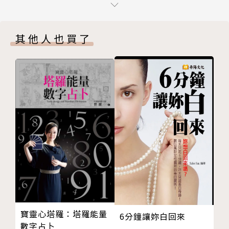
青椒鑲肉─《蠟筆小新》
蔥油餅─《漩渦》
其他人也買了
★料理番外篇：中場休息之美食輕鬆煮
｜精選菜單：這一次，換你來品嚐｜
山葵納豆吐司與披薩─《我們這一家》
▶︎撫慰人心： 《鬼滅之刃》炭治郎的山藥泥烏龍麵
古巴漢堡─《今天來點漢堡吧！》
▶︎跨界創意： 《食戟之靈》城一郎的究極豆漿拉麵
第２集 肚子在咕嚕咕嚕叫了！我最愛的回血料理
▶︎重磅話題： 《鏈鋸人》充滿愛（？）的梅子奶油乳
山藥泥烏龍麵─《鬼滅之刃》
酪醬
異世界香腸燉菜─《擁有超常技能的異世界流浪美食
▶︎視覺震撼： 《咒術迴戰》宿儺手指風味酸辣鳳爪
家》
▶︎經典不敗： 《火影忍者》鳴人最愛的一樂拉麵
祕製醬汁與傳說中的炒麵─《蠟筆小新劇場版：超級美
味！Ｂ級美食大逃亡》
法式多蜜醬燴飯─《紺田照的合法食譜》
｜本書特色｜
牛腱湯飯─《與零廚藝妖精共度遊牧生活》
【黑白大廚幕後】：趙匡孝主廚對「撕漫男」封號的獨
★料理番外篇：中場休息之美食輕鬆煮
到見解與料理哲學。
ＣＰ值之神，一樂拉麵─《火影忍者》
【超高還原度】：從視覺到口味，精準重現動漫名場景
寶靈心塔羅：塔羅能量
6分鐘讓妳白回來
專賣店等級咖哩─《妙手小廚師》
數字占卜
的感動。