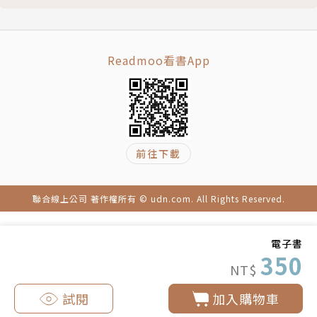
第５集 一同尋找極致的下酒菜……
口水雞─《妙廚老爹》
棒棒雞─《北斗之拳》
Readmoo看書App
牛肉乾佐啤酒醬─《父無雙》
港式叉燒─《來自深淵》
煙燻鮭魚與煙燻橄欖油─《燻製生活》
本書介紹的漫畫作品列表
版權頁
前往下載
封底
聯合線上公司 著作權所有 © udn.com. All Rights Reserved.
電子書
350
NT$
試閱
加入購物車