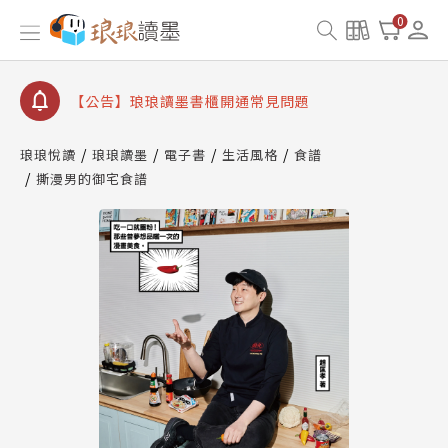
【公告】因 Readmoo 讀墨系統維護中，本站同步暫
0
停部分閱讀服務
【公告】琅琅讀墨數位閱讀資產合併與書櫃開通申請
【公告】琅琅讀墨書櫃開通常見問題
【公告】琅琅讀墨 3 分鐘完成書櫃開通與資產合併申
請圖文教學
琅琅悅讀
琅琅讀墨
電子書
生活風格
食譜
【公告】琅琅書店服務升級重要說明及資產合併結果
撕漫男的御宅食譜
查詢
【公告】因 Readmoo 讀墨系統維護中，本站同步暫
停部分閱讀服務