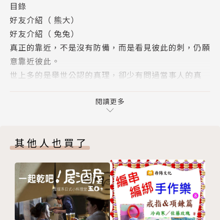
目錄
好友介紹（ 熊大）
好友介紹（ 兔兔）
真正的靠近，不是沒有防備，而是看見彼此的刺，仍願
意靠近彼此。
世上多的是舉世公認的真理，卻少有問過當事人的真
心。
如果你只活在別人的眼光裡，那你這輩子從未真正出過
閱讀更多
場。
別讓你的感情，在別人的口舌中載浮載沉。
其他人也買了
別被一時的好感沖昏頭，有些人只是在演一個好人。
對名利無所求的人，最難被謊言操弄。
所謂的生活趣味，並非去認識更多的人，而是對身邊的
人保持一顆探險的心。
浪漫能讓愛情敲門，但唯有對瑣碎生活的責任，才能讓
愛情長駐。