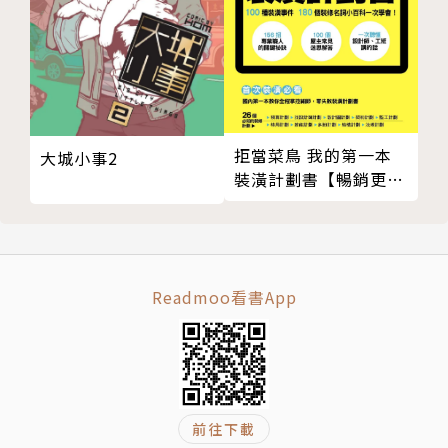
我的幸福，不需要任何人的通行證。
愛不只是心動，更是承擔真相的勇士。
放下防備的那一刻，我們才真的靠近彼此。
沒有姿態，才是最高級的姿態。
一段需要你丟掉自尊才能維持的關係，本來就沒必要存
在。
拒當菜鳥 我的第一本
大城小事2
裝潢計劃書【暢銷更新
既然婚姻不是幸福的前提，我也就沒有必須進入的理
版】
由。
慢一點也沒關係，只要終點是你自己選的就好。
我不需要被拯救，我只需要被理解。
真正的聰明，是敢於在愛裡當一個清醒的傻瓜。
Readmoo看書App
別讓婚姻，變成你放棄自己的理由。
你不說，沒人知道你快撐不下去了。
最好的關係，是你在他面前可以放心地當個廢話很多的
人。
前往下載
比起優雅地原地踏步，我更喜歡滿身大汗地奔向目標。