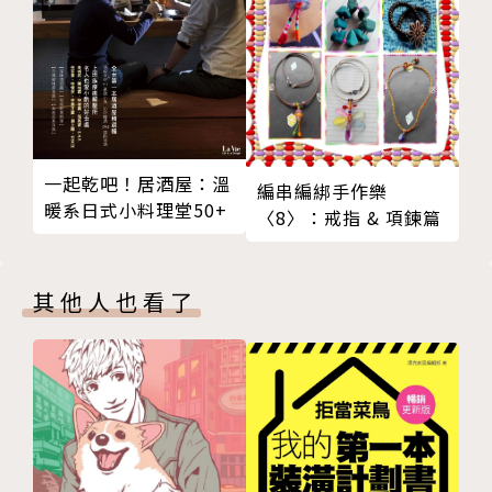
對話的本質不是為了尋找同類，而是在差異之間，看見
自己還沒有去過的地方。
我們如何對待他人的悲傷，決定了當痛苦來臨時，我們
靈魂的柔軟度。
不必活成誰的影子，你要在陽光下大方地做自己。
人生不是演給旁人看的戲，別為了不在場的觀眾，弄丟
一起乾吧！居酒屋：溫
編串編綁手作樂
了自己的尊嚴。
暖系日式小料理堂50+
〈8〉：戒指 & 項鍊篇
誠實往往是不體面的，但唯有承認那份不堪，我們才算
真正地愛過自己。
與其尋求庇護，不如讓自己成為風雨中不動搖的座標。
其他人也看了
真實的生活往往安靜無聲，當你不再急著證明什麼，幸
福反而慢慢浮出來。
你的價值，不應該由你走入哪段關係來定義。
放棄堅持並非寬宏大量，而是對自我主權的一場棄權。
房子能遮風避雨，但唯有自信與勇氣，才能讓你在任何
荒野扎根。