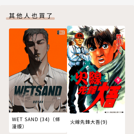
版權頁
其他人也買了
封底
WET SAND (34)（條
火線先鋒大吾(9)
漫版）