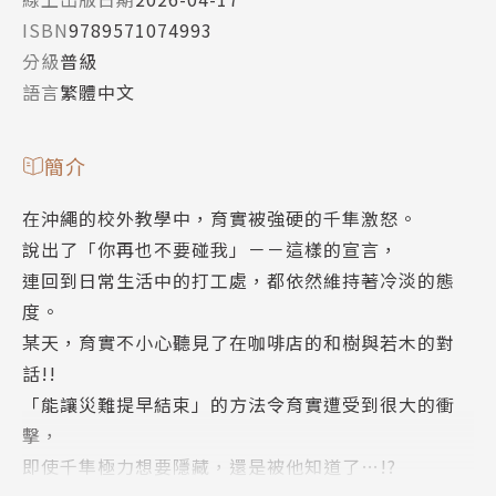
ISBN
9789571074993
分級
普級
語言
繁體中文
簡介
在沖繩的校外教學中，育實被強硬的千隼激怒。
說出了「你再也不要碰我」－－這樣的宣言，
連回到日常生活中的打工處，都依然維持著冷淡的態
度。
某天，育實不小心聽見了在咖啡店的和樹與若木的對
話!!
「能讓災難提早結束」的方法令育實遭受到很大的衝
擊，
即使千隼極力想要隱藏，還是被他知道了…!?