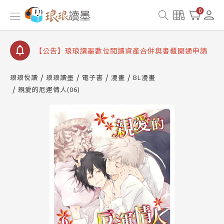
【公告】琅琅書店服務升級重要說明及資產合併結果
0
查詢
【公告】因 Readmoo 讀墨系統維護中，本站同步暫
停部分閱讀服務
【公告】琅琅讀墨數位閱讀資產合併與書櫃開通申請
【公告】琅琅讀墨書櫃開通常見問題
琅琅悅讀
琅琅讀墨
電子書
漫畫
BL漫畫
【公告】琅琅讀墨 3 分鐘完成書櫃開通與資產合併申
親愛的厄運情人(06)
請圖文教學
【公告】琅琅書店服務升級重要說明及資產合併結果
查詢
【公告】因 Readmoo 讀墨系統維護中，本站同步暫
停部分閱讀服務