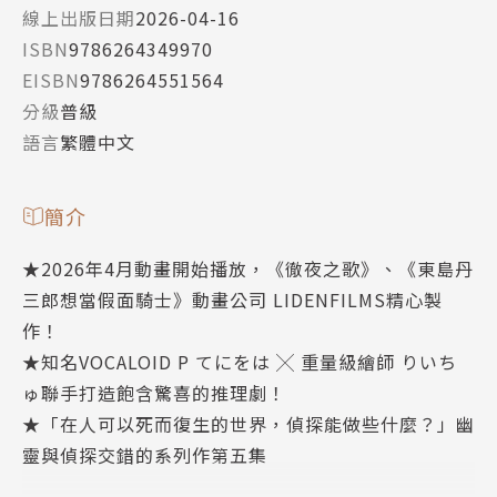
線上出版日期
2026-04-16
ISBN
9786264349970
EISBN
9786264551564
分級
普級
語言
繁體中文
簡介
★2026年4月動畫開始播放，《徹夜之歌》、《東島丹
三郎想當假面騎士》動畫公司 LIDENFILMS精心製
作！
★知名VOCALOID P てにをは ╳ 重量級繪師 りいち
ゅ聯手打造飽含驚喜的推理劇！
★「在人可以死而復生的世界，偵探能做些什麼？」幽
靈與偵探交錯的系列作第五集