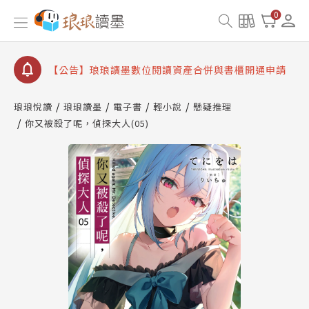
【公告】因 Readmoo 讀墨系統維護中，本站同步暫
0
停部分閱讀服務
【公告】琅琅讀墨數位閱讀資產合併與書櫃開通申請
【公告】琅琅讀墨書櫃開通常見問題
【公告】琅琅讀墨 3 分鐘完成書櫃開通與資產合併申
請圖文教學
琅琅悅讀
琅琅讀墨
電子書
輕小說
懸疑推理
【公告】琅琅書店服務升級重要說明及資產合併結果
你又被殺了呢，偵探大人(05)
查詢
【公告】因 Readmoo 讀墨系統維護中，本站同步暫
停部分閱讀服務