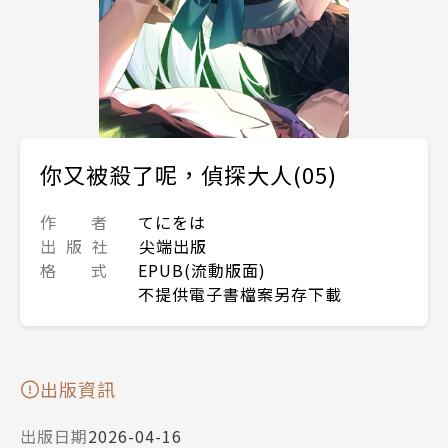
你又被殺了呢，偵探大人(05)
作 者
てにをは
出 版 社
尖端出版
格 式
EPUB(流動版面)
不提供電子書檔案另存下載
出版資訊
出版日期
2026-04-16