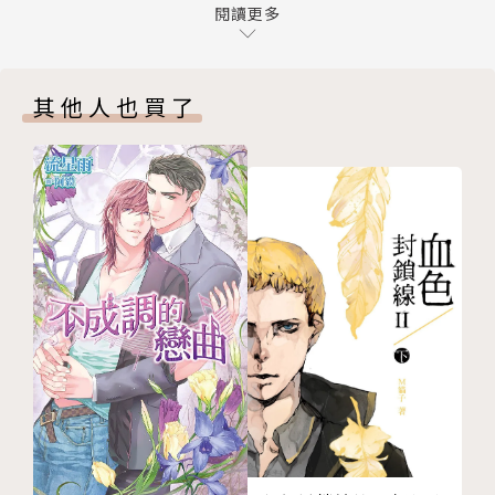
★傷母之館的地下
閱讀更多
幽靈與偵探交錯的系列作第五集，
第一章 內臟，現在沒問題了嗎？
本集收錄「長眠渦巳山的公主」及另外三篇故事，精采
第二章 真男孩子也
的內容絕不能錯過！
其他人也買了
第三章 同行知門路
★無頭飆速
第一章 太慢了
第二章 你身上有他的氣味
★帶球旅行的女人
後記
版權頁
封底