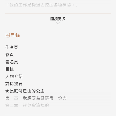
「我的工作是從過去挖掘各種神祕。」
趁著屈斜路監獄的失控之亂，
閱讀更多
最初的七人（Seven Old Men）之一費莉塞特藉由替
換身體成功越獄，住進了追月偵探社。
目錄
帶著那樣的她（？），朔也一行人接著受到委託調查一
作者頁
樁恐嚇事件！
彩頁
同時，朔也經由費莉塞特收到來自父親──斷也的口信
書名頁
表示
目錄
「再過不久，這個世界的神祕與邏輯將會互相混雜。」
人物介紹
於是為了尋找自稱神祕考古學家的母親──追月藥杏，
前情提要
一行人決定前往橫濱。
★長眠渦巳山的公主
在抵達一棟荒廢教堂後接連發生各種事情，
第一章 我想要為哥哥盡一份力
令人預感到邏輯無法說明的「無形世界」即將到來──
第二章 飯菜會涼掉的
更糟糕的是，具有不死之身的朔也竟面臨了人生最大的
第三章 絕對別放手
危機!?