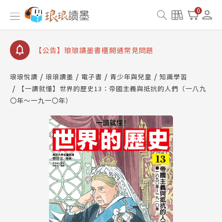
【公告】8/10、8/13 行動網路降速演練提醒
0
【公告】琅琅讀墨數位閱讀資產合併與書櫃開通申請
【公告】琅琅讀墨書櫃開通常見問題
【公告】琅琅讀墨 3 分鐘完成書櫃開通與資產合併申
請圖文教學
琅琅悅讀
琅琅讀墨
電子書
青少年與兒童
知識學習
【公告】琅琅書店服務升級重要說明及資產合併結果
【一讀就懂】世界的歷史13：帝國主義與抵抗的人們（一八九
查詢
〇年～一九一〇年）
【公告】8/10、8/13 行動網路降速演練提醒