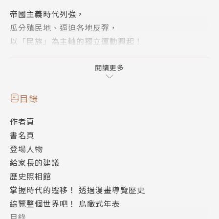
帝國主義時代列強，
瓜分殖民地、逼迫各地反彈，
以「民族」為主軸的獨立運動興起！
這是英國、法國、德國、俄羅斯、日本與其他列強在世
閱讀更多
界各地互相爭奪殖民地的時代，而這一連串的舉動又稱
為帝國主義。受到帝國主義威脅的地區則是出現了各種
目錄
反抗帝國主義的運動。
作者頁
最為典型的運動就是以「民族」為主軸的獨立運動。此
書名頁
外也有許多以「伊斯蘭教」或是「亞洲」為主軸的抵抗
登場人物
運動出現。
給家長的建議
歷史照相館
掌握時代的遷移！ 透過漫畫導覽歷史
【本集導讀】
綜覽整個世界吧！ 鳥瞰式年表
東京大學名譽教授 羽田 正
目錄
透過工業革命擴展國內經濟規模的英國、法國、德意