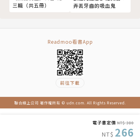
三輯（共五冊）
弄丟牙齒的吸血鬼
【必讀理由】
※ 超強口碑的「東大流」世界歷史學習漫畫！
Readmoo看書App
※ 整體規劃能夠徹底了解歷史的橫向關聯性！
※ 章節設計活潑有趣，讓歷史事件變得生動！
※ 學習歷史的前線，符合當前課綱指導要領！
※ 不受年齡限制！輕鬆學習全球歷史的叢書！
※ 近藤勝也（吉卜力工作室）繪製精美封面！
前往下載
聯合線上公司 著作權所有 © udn.com. All Rights Reserved.
【系列特色】
｜漫畫歷史故事，無壓力學習｜
電子書定價
NT$ 380
266
透過生動有趣的漫畫，
NT$
了解人類起源到古文明的發展，