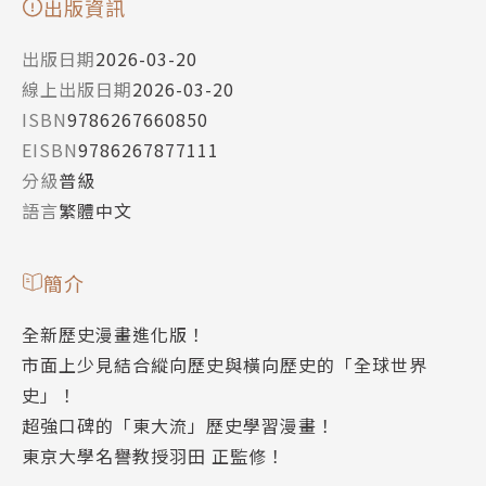
出版資訊
出版日期
2026-03-20
線上出版日期
2026-03-20
ISBN
9786267660850
EISBN
9786267877111
分級
普級
語言
繁體中文
簡介
全新歷史漫畫進化版！
市面上少見結合縱向歷史與橫向歷史的「全球世界
史」！
超強口碑的「東大流」歷史學習漫畫！
東京大學名譽教授羽田 正監修！