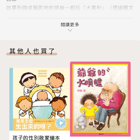
如果列強或殖民地的領袖一起玩「大喜利」（透過圖文
志、俄羅斯、日本與其他國家為了尋求工業的原料與產
不符創造笑點的遊戲）！？
品的市場，透過強大的軍事力量在國外互相爭奪殖民
第１章 歐洲的帝國主義
閱讀更多
地。這種國家被稱為「列強」，而這些行為則稱為帝國
第２章 西亞的伊斯蘭改革運動
主義。到了西元十九世紀之後，非洲繼亞洲之後，淪為
第３章 列強瓜分中國與日俄戰爭
殖民地。列強的國民透過印刷品、媒體了解自己的國家
其他人也買了
第４章 東南亞與印度的民族運動
在遠處打了勝仗與獲得殖民地之後，民族意識也逐漸高
興奮雀躍的課外教學
漲。另一方面，淪為殖民地的地區與飽受相關威脅的地
讓我們多學一點「大眾媒體的歷史」
區則透過在三大革命之後，在美國與歐洲受到重視的概
羽田教授教教我（Q＆A）
念與思維，發起反抗帝國主義的行動。這些以「民族」
主要參考圖書與資料
為核心概念的抵抗或獨立運動除了在各地開花，也相當
版權頁
興盛。此外，有些人也反過來利用歐洲人不認同的「伊
世界遺產地圖
斯蘭教」或「亞洲」這類概念群起對抗帝國主義。
封底
在閱讀本集的時候，請試著將帝國主義的列強的行為與
世界各地的各種抵抗運動放在一起觀察，與孩子一起體
會橫向觀察歷史的樂趣。
孩子的性別啟蒙繪本