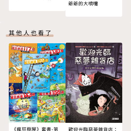
爺爺的大噴嚏
【中文版專業審定】
李文成／歷史講師、作者
其他人也看了
「歷史本身是迷人的劇本，而漫畫，絕對是最能讓枯燥
的文件檔案，成為一段段生動演釋、讓讀者身歷其境的
呈現方式。這套世界史，除了影響大格局的史詩，也有
最令人讚嘆的細節。」
【強力推薦】
Tey Cheng｜FB「小學生都看什麼書」版主
小熊媽張美蘭｜親職作家
涂豐恩｜故事 StoryStudio 創辦人暨主編
鄭俊德｜閱讀人社群主編
蔡依橙｜陪你看國際新聞 創辦人
魏瑋志(澤爸)｜親職教育講師
《瘋狂樹屋》套書-第
歡迎光臨惡夢雜貨店：
（以上依首字筆畫順序排列）