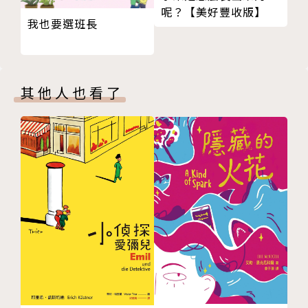
影響波及了全世界，也因為各地文化的不同而引起了不
呢？【美好豐收版】
同的反應。建議各位家長與孩子們一起探索這些事件之
我也要選班長
中的相通之處。
其他人也看了
【中文版專業審定】
李文成／歷史講師、作者
「歷史本身是迷人的劇本，而漫畫，絕對是最能讓枯燥
的文件檔案，成為一段段生動演釋、讓讀者身歷其境的
呈現方式。這套世界史，除了影響大格局的史詩，也有
最令人讚嘆的細節。」
【強力推薦】
Tey Cheng｜FB「小學生都看什麼書」版主
小熊媽張美蘭｜親職作家
涂豐恩｜故事 StoryStudio 創辦人暨主編