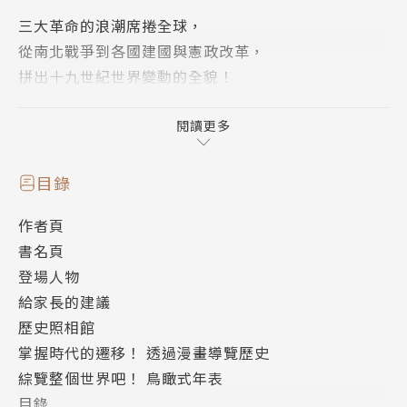
三大革命的浪潮席捲全球，
從南北戰爭到各國建國與憲政改革，
拼出十九世紀世界變動的全貌！
三大「革命」在幾十年後，波及了整個世界，在各地
閱讀更多
區、各國引起了不同的反應。例如美國的南北戰爭、民
族國家義大利、德意志的成立、俄羅斯的農奴解放、鄂
目錄
圖曼帝國與日本的憲法。
作者頁
這些看似在不同國家發生的現象，都與三大革命有所關
書名頁
聯。讓我們透過水平連接的相關性，了解當時世界的動
登場人物
向吧。
給家長的建議
歷史照相館
【本集導讀】
掌握時代的遷移！ 透過漫畫導覽歷史
東京大學名譽教授 羽田 正
綜覽整個世界吧！ 鳥瞰式年表
在美國與西歐爆發了三大「革命」之後，在短短的數十
目錄