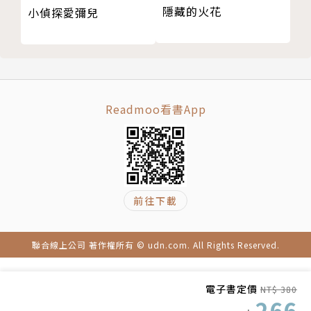
鄭俊德｜閱讀人社群主編
隱藏的火花
小偵探愛彌兒
蔡依橙｜陪你看國際新聞 創辦人
魏瑋志(澤爸)｜親職教育講師
（以上依首字筆畫順序排列）
【必讀理由】
Readmoo看書App
※ 超強口碑的「東大流」世界歷史學習漫畫！
※ 整體規劃能夠徹底了解歷史的橫向關聯性！
※ 章節設計活潑有趣，讓歷史事件變得生動！
※ 學習歷史的前線，符合當前課綱指導要領！
※ 不受年齡限制！輕鬆學習全球歷史的叢書！
前往下載
※ 近藤勝也（吉卜力工作室）繪製精美封面！
聯合線上公司 著作權所有 © udn.com. All Rights Reserved.
【系列特色】
｜漫畫歷史故事，無壓力學習｜
電子書定價
NT$ 380
透過生動有趣的漫畫，
266