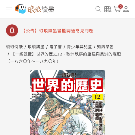
【公告】因 Readmoo 讀墨系統維護中，本站同步暫
0
停部分閱讀服務
【公告】琅琅讀墨數位閱讀資產合併與書櫃開通申請
【公告】琅琅讀墨書櫃開通常見問題
【公告】琅琅讀墨 3 分鐘完成書櫃開通與資產合併申
請圖文教學
琅琅悅讀
琅琅讀墨
電子書
青少年與兒童
知識學習
【公告】琅琅書店服務升級重要說明及資產合併結果
【一讀就懂】世界的歷史12：歐洲秩序的重建與美洲的崛起
查詢
（一八六〇年～一八九〇年）
【公告】因 Readmoo 讀墨系統維護中，本站同步暫
停部分閱讀服務