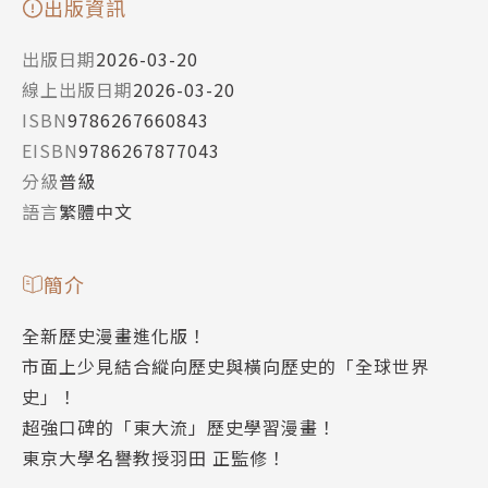
出版資訊
出版日期
2026-03-20
線上出版日期
2026-03-20
ISBN
9786267660843
EISBN
9786267877043
分級
普級
語言
繁體中文
簡介
全新歷史漫畫進化版！
市面上少見結合縱向歷史與橫向歷史的「全球世界
史」！
超強口碑的「東大流」歷史學習漫畫！
東京大學名譽教授羽田 正監修！