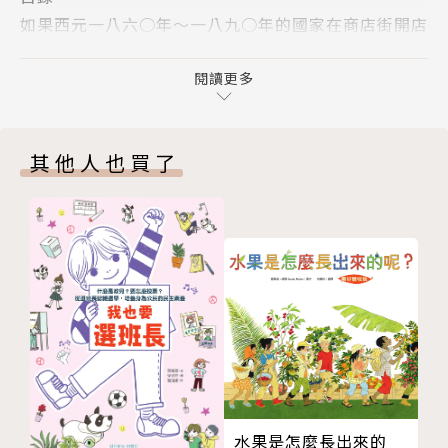
年之內，首當其衝的美國與西歐當然受到了影響，全世
如果西元一八六○年～一八九○年的國家在商店街開店
界也以不同的方式受到波及。在美國方面，隨著工業革
的話！？
命的推進，北部與南部在經濟與社會的結構出現了落
第１章 擴張的美國與南北戰爭
閱讀更多
差，雙方也因此反目成仇，最終爆發了南北戰爭這場武
第２章 義大利與德意志的統一
力衝突。在義大利與德意志這邊，隨著人民的民族意識
第３章 三帝國的近代化之路
高漲，許多小邦國依附薩丁尼亞與普魯士，組成一個國
其他人也買了
第４章 清帝國的改革與撼動亞洲的日本
家。
興奮雀躍的課外教學
在奧地利、俄羅斯與鄂圖曼帝國這邊，長期被統治的各
羽田教授教教我（Q＆A）
民族紛紛要求自由與平等，而這三個帝國也試著透過共
主要參考圖書與資料
主邦聯、解放農奴、制定憲法等方式，來維護舊有體
版權頁
制。清帝國也試圖以「中體西用」這種理念吸收西方各
世界遺產地圖
國先進的知識與技術，藉此來強化體制。另一方面，完
封底
成明治維新的日本則積極吸收西方的制度與技術，不斷
的改造政治與社會的結構，同時強化經濟實力。
到了十九世紀末期，為了爭奪朝鮮的統治權與清帝國爆
發戰爭，並在贏得戰爭之後躋身列強。這三場大革命的
水果是怎麼長出來的