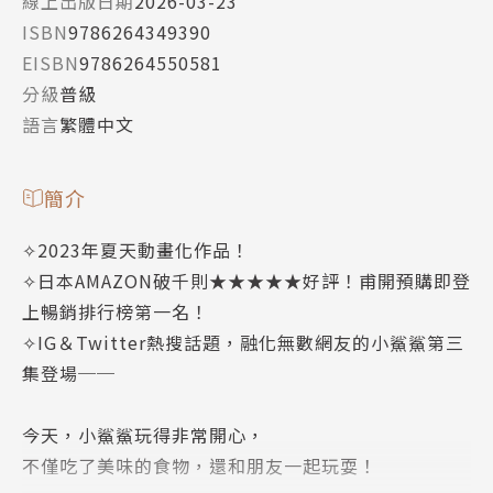
線上出版日期
2026-03-23
ISBN
9786264349390
EISBN
9786264550581
分級
普級
語言
繁體中文
簡介
✧2023年夏天動畫化作品！
✧日本AMAZON破千則★★★★★好評！甫開預購即登
上暢銷排行榜第一名！
✧IG＆Twitter熱搜話題，融化無數網友的小鯊鯊第三
集登場──
今天，小鯊鯊玩得非常開心，
不僅吃了美味的食物，還和朋友一起玩耍！