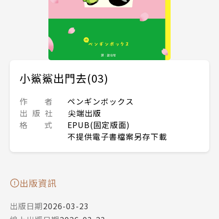
小鯊鯊出門去(03)
作 者
ペンギンボックス
出 版 社
尖端出版
格 式
EPUB(固定版面)
不提供電子書檔案另存下載
出版資訊
出版日期
2026-03-23