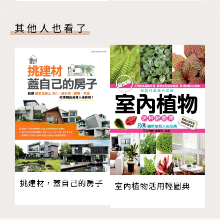
貨舖到小餐館，遇見50
牧場
個很想拜訪的理想小店
其他人也看了
想去上學
借物吃麵包賽跑
去學校吧
朋友圖鑑
美食家小鯊鯊監製：小鯊鯊美食世界
版權頁
封底
挑建材，蓋自己的房子
室內植物活用輕圖典