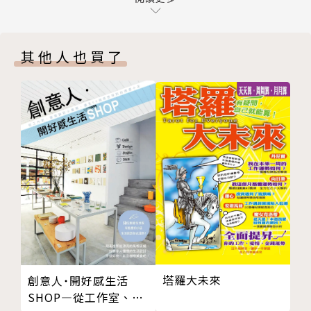
小蛇怪兄弟
神奇的夜晚
其他人也買了
七魚町溫泉地圖
春天到了！
養成遊戲
馬拉松
可麗餅
藍色果凍
鐘錶店
３Ｄ電影
遊戲中心
有翅膀的餃子
下雨天也開心
驚喜商店
塔羅大未來
創意人˙開好感生活
虞美人花田
SHOP—從工作室、雜
四格漫畫：小鯊鯊和櫻花