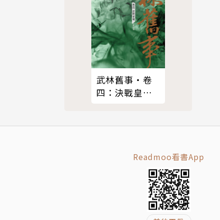
武林舊事‧卷
四：決戰皇城
（最終卷）
Readmoo看書App