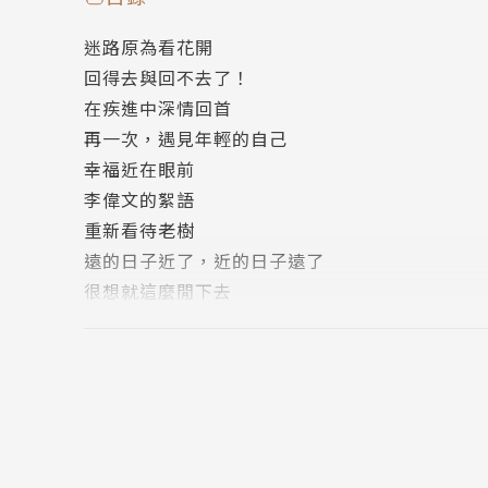
習。
迷路原為看花開
透過寫作分享學習心得，在《聯合報元氣周報》
回得去與回不去了！
誌》、《文訊》等刊物有專欄，著作則有《我的
在疾進中深情回首
自己的鼓聲》、《溫柔革命：愛，在荒野流動》
再一次，遇見年輕的自己
養》、《教養無所不在》以及童書繪本《陪鍬形
幸福近在眼前
李偉文的絮語
重新看待老樹
遠的日子近了，近的日子遠了
很想就這麼閒下去
你在忙嗎？
說走就走
李偉文的絮語
歸零的中年男人
繁花將盡
享受孤獨