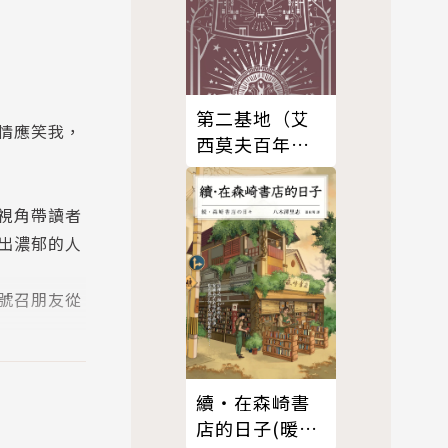
第二基地（艾
情應笑我，
西莫夫百年誕
辰紀念典藏
版）
視角帶讀者
出濃郁的人
號召朋友從
期辦公室還
、全國好書
續‧在森崎書
店的日子(暖心
育的學