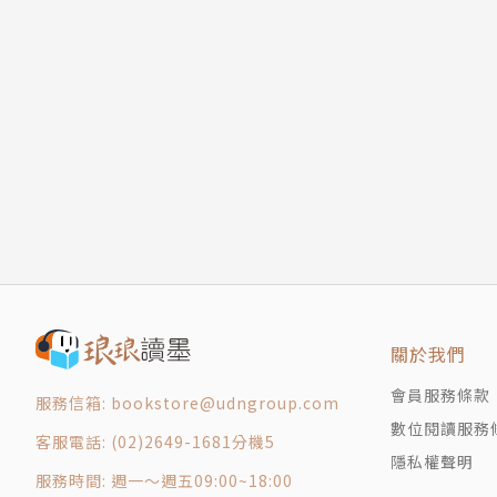
李偉文的絮語
怕死的人往前坐！
與時間和解
繼續玩耍到地老天荒
邀約
當因緣成熟時
浪漫
別無所求
簡單就是豐富
跨年、拜年與賀年卡
不在，好像在；在，卻又不在
關於我們
迎春
李偉文的絮語
會員服務條款
服務信箱: bookstore@udngroup.com
把缺憾還諸天地
數位閱讀服務
客服電話: (02)2649-1681分機5
告別的姿勢
隱私權聲明
服務時間: 週一～週五09:00~18:00
凝視一朵花的綻放