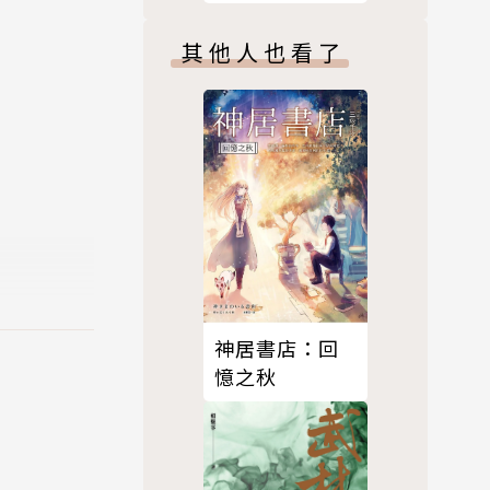
回歸)
其他人也看了
、《有機
》、《傾聽
浪漫的教
神居書店：回
憶之秋