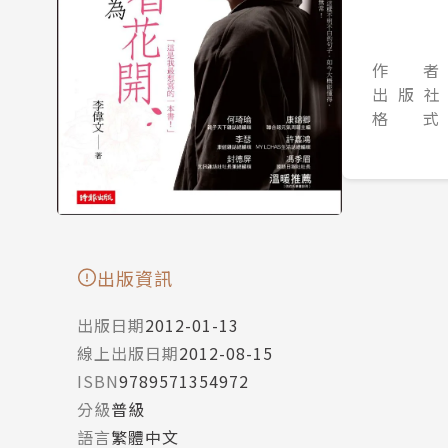
作 者
出 版 社
格 式
出版資訊
出版日期
2012-01-13
線上出版日期
2012-08-15
ISBN
9789571354972
分級
普級
語言
繁體中文