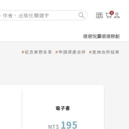
0
琅琅悅讀
琅琅原創
紀念東野圭吾
申請資產合併
查詢合併結果
電子書
195
NT$