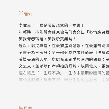
簡介
李偉文：「這是我最想寫的一本書！」
年輕時，不能體會蘇東坡為何會寫出「多情應笑
笑我青春轉老，笑我歌哭無常！
是以，歌哭無常，在最繁盛時落淚，在最痛苦時
全書分為三部分：第一部分為作者經過歲月洗禮
看這美麗的大地，處處充滿關愛與深切的期盼；
文氣息。並輔以作者親拍的照片，以圖佐文，更
座右銘是「一生玩不夠」，生命中最期盼獲得的
事公益服務人群來實踐，因此生活的重心是「閱
喜歡朋友與大自然，所以將近三十年前曾擔任童
設在自己的牙醫診所內。喜歡閱讀，所以將診所
及公務員專書閱讀甄選審委等。
相信影像對民眾的影響力，因此曾經擔任公共電
目錄