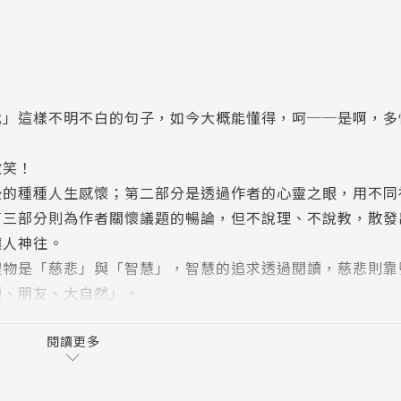
我」這樣不明不白的句子，如今大概能懂得，呵──是啊，多
微笑！
後的種種人生感懷；第二部分是透過作者的心靈之眼，用不同
第三部分則為作者關懷議題的暢論，但不說理、不說教，散發
讓人神往。
禮物是「慈悲」與「智慧」，智慧的追求透過閱讀，慈悲則靠
讀、朋友、大自然」。
軍團長，並且在近二十年前與朋友們成立了荒野保護協會，初
變成了可供社區民眾借書的圖書館，並且曾經擔任金鼎獎評審
閱讀更多
視、華視電視公司的董事，並且陪著孩子從電影中進行生命教