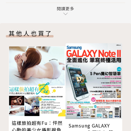
版權頁
指令喔！
封底
閱讀更多
【本書的超派指令精華】
☆安排對戰場地與細節設定
其他人也買了
☆召喚出作為敵人的怪物
☆準備遊戲通關的應對功能
☆添加開始前的處理功能
☆讓敵方怪物也會為地面塗色
☆把地形變得更加立體
☆添加各種畫面特效和音效
☆設計成有生命數限制
這樣旅拍超有Fu：怦然
Samsung GALAXY
心動的美少女攝影視角