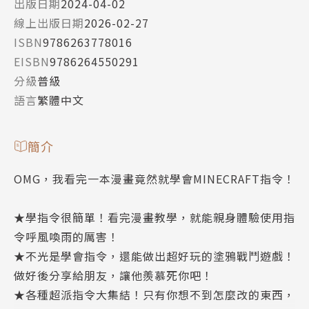
出版日期
2024-04-02
線上出版日期
2026-02-27
ISBN
9786263778016
EISBN
9786264550291
分級
普級
語言
繁體中文
簡介
OMG，我看完一本漫畫竟然就學會MINECRAFT指令！
★學指令很簡單！看完漫畫教學，就能親身體驗使用指
令呼風喚雨的厲害！
★不光是學會指令，還能做出超好玩的塗鴉戰鬥遊戲！
做好後分享給朋友，讓他羨慕死你吧！
★各種超派指令大集結！只有你想不到怎麼改的東西，