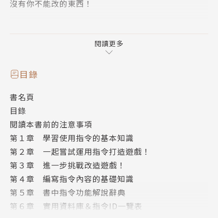
沒有你不能改的東西！
【以生動漫畫對話,循序漸進教導Minecraft指令】
MINECRAFT的指令玩法，向來就是分辨玩家是新手或
閱讀更多
是老手的指標之一。遇到單行指令還好，一旦遇到是好
幾行指令組合起來的情況，可能多數人都會為之卻步。
目錄
書名頁
但指令一旦組合起來，威力之大，效果之強，又很想做
目錄
做看怎麼辦？
閱讀本書前的注意事項
第１章 學習使用指令的基本知識
本書以最容易吸收的漫畫對談方式，針對MINECRAFT
第２章 一起嘗試運用指令打造遊戲！
的指令玩法，提供生動有趣的教學，
第３章 進一步挑戰改造遊戲！
從單行指令的輸入，到後面整串指令的組合，都以最容
第４章 編寫指令內容的基礎知識
易吸收的方式逐步引導讀者學習。
第５章 書中指令功能解說辭典
即使你是新手，或過去對指令感覺到很難而不想接觸的
第６章 實用資料庫＆指令ID一覽表
玩家，可以趁此機會，一口氣學會各種功能超強的超派