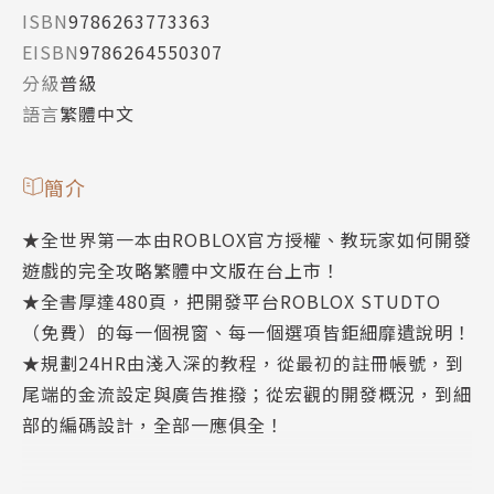
ISBN
9786263773363
EISBN
9786264550307
分級
普級
語言
繁體中文
簡介
★全世界第一本由ROBLOX官方授權、教玩家如何開發
遊戲的完全攻略繁體中文版在台上市！
★全書厚達480頁，把開發平台ROBLOX STUDTO
（免費）的每一個視窗、每一個選項皆鉅細靡遺說明！
★規劃24HR由淺入深的教程，從最初的註冊帳號，到
尾端的金流設定與廣告推撥；從宏觀的開發概況，到細
部的編碼設計，全部一應俱全！