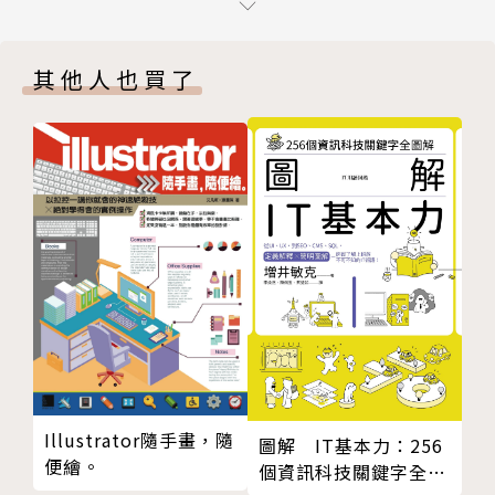
HOUR１２：碰撞、Humanoids、分數
指導，從遊戲概念到技術實踐，無不涵蓋。對於所有渴
HOUR１３：與GUI互動
望在Roblox平台上打造精彩遊戲的玩家來說，本書是
其他人也買了
HOUR１４：為動畫編寫指令
不可或缺的利器。
HOUR１５：聲音和音樂
HOUR１６：使用動畫編輯器
【什麼是Roblox】
HOUR１７：戰鬥、傳送、資料儲存
Roblox是一個遊戲平台，全世界有超過2億位以上的
HOUR１８：多人遊戲式碼和用戶端 伺服器模型
兒童與青少年均在使用，它同時提供遊戲和遊戲設計工
HOUR１９：模組腳本
具給玩家(大部分為免費)，以玩家做遊戲給玩家玩的模
HOUR２０：編寫攝影機移動指令
式進行。2020年因全球疫情讓Roblox聲名大噪後，出
HOUR２１：跨平台構建
現大量試玩影片，原本以玩遊戲的國小生也開始對怎麼
HOUR２２：全球社群構建
做遊戲產生興趣。比較特殊的是，平台採取分潤的方式
HOUR２３：賺取收益
讓遊戲開發者參與，所以在國外有一些知名設計者才唸
HOUR２４：吸引玩家
高中，就已賺到百萬美金。
附錄Ａ：Lua腳本參考
Illustrator隨手畫，隨
圖解 IT基本力：256
附錄Ｂ：Humanoid的屬性與函數
【玩Roblox可以學到什麼】
便繪。
個資訊科技關鍵字全圖
索引
在設計Roblox遊戲這方面，Roblox不但提供基礎物件