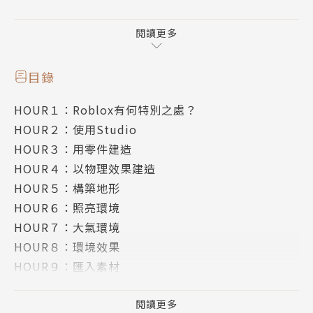
【有志於設計ROBLOX遊戲的玩家所必備的聖典】
閱讀更多
本書內容涵蓋了從Roblox的基本特點到具體操作的各
個層面，包括使用Studio的基本教學、遊戲結構與協
目錄
作、Lua編程、物理學建造、環境效果等主題。透過24
HOUR１：Roblox有何特別之處？
個小時的學習，玩家能夠深入了解Roblox遊戲開發的
HOUR２：使用Studio
方方面面，成為真正的專家。
HOUR３：用零件建造
HOUR４：以物理效果建造
新手玩家能夠從書中獲得的益處包括學習編程以及使用
HOUR５：構築地形
STUDIO的功能進行實時設計和測試，為初次嘗試遊戲
HOUR６：照亮環境
開發的玩家提供了實用的工具和知識。對於老手玩家而
HOUR７：大氣環境
言，這本書不僅提供了全面的內容，還能在面臨遊戲設
HOUR８：環境效果
計困難時提供解決問題的方向，使得他們能更有效率地
HOUR９：匯入素材
克服挑戰。
HOUR１０：遊戲結構與協作
HOUR１１：Lua語言概述
閱讀更多
總之，這本書不僅僅是一本教學指南，更是一本全方位