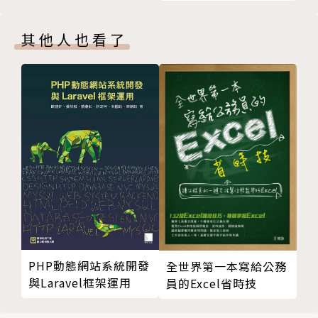
解
版權頁
給玩家使用，同時還能讓玩家對物件直接套用程式語言
封底
的方式進行設計，也就是玩家在邊做遊戲的過程中，也
其他人也看了
能接觸並學習到程式設計的基本邏輯。
PHP動態網站系統開發
全世界第一本寫給公務
與Laravel框架運用
員的Excel省時技