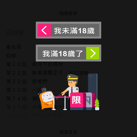
───｜故事簡介｜───
為了尋求援軍，賽爾凡一行人前往西方戰力最強的國
閱讀更多
度．斯樊迪爾，
可是邪惡的魔掌已伸向此處⋯⋯
目錄
斯樊迪爾的王子．帕拉迪斯為了守護子民挺身而戰，但
書名頁
──
目錄
戰亂與激盪的斯樊迪爾篇，就此開幕。
第２０話 新月下的兩地
第２１話 斯樊迪爾王子．帕拉迪斯
第２２話 逝者們
第２３話 一同...
第２４話 越境作戰
第２５話 大蜘蛛盧榭兒
第２６話 與公主的會面
第２７話 過錯
第２８話 至高神
閱讀更多