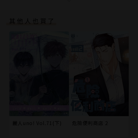
第２９話 秘密
下集預告
其他人也買了
內封
版權頁
封底
危險便利商店 2
麗人uno! Vol.71(下)