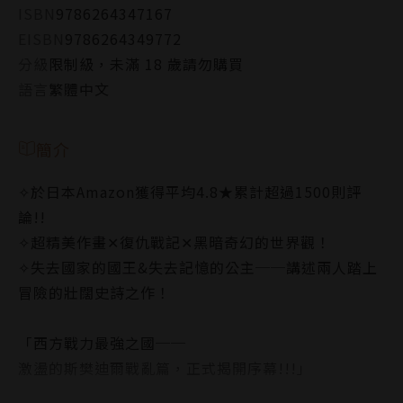
ISBN
9786264347167
EISBN
9786264349772
分級
限制級，未滿 18 歲請勿購買
語言
繁體中文
簡介
✧於日本Amazon獲得平均4.8★累計超過1500則評
論!!
✧超精美作畫✕復仇戰記✕黑暗奇幻的世界觀！
✧失去國家的國王&失去記憶的公主──講述兩人踏上
冒險的壯闊史詩之作！
「西方戰力最強之國──
激盪的斯樊迪爾戰亂篇，正式揭開序幕!!!」