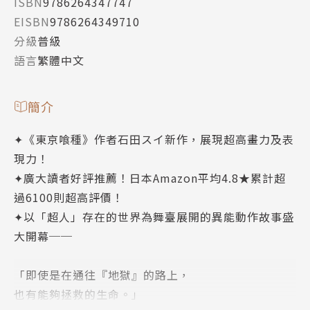
ISBN
9786264347747
EISBN
9786264349710
分級
普級
語言
繁體中文
簡介
✦《東京喰種》作者石田スイ新作，展現超高畫力及表
現力！
✦廣大讀者好評推薦！日本Amazon平均4.8★累計超
過6100則超高評價！
✦以「超人」存在的世界為舞臺展開的異能動作故事盛
大開幕──
「即使是在通往『地獄』的路上，
也有能夠拯救的生命。」