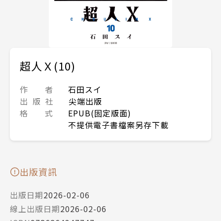
超人Ｘ(10)
作 者
石田スイ
出 版 社
尖端出版
格 式
EPUB(固定版面)
不提供電子書檔案另存下載
出版資訊
出版日期
2026-02-06
線上出版日期
2026-02-06