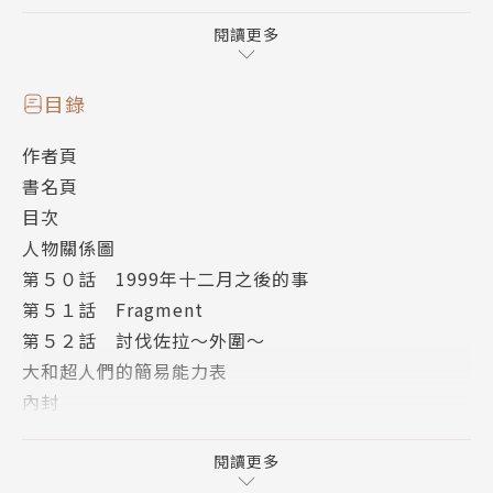
銷量累計突破200萬冊!!
閱讀更多
超人X獲得海內外極大迴響！
目錄
6國語言同步翻譯連載中！
作者頁
書名頁
───｜故事簡介｜───
目次
「印記不會交給妳，格爾達的殘渣。」
人物關係圖
第５０話 1999年十二月之後的事
大和守達成「打倒佐拉」這個夙願指日可待。
第５１話 Fragment
長官們正兢兢業業地著手準備，
第５２話 討伐佐拉～外圍～
而年輕守衛們則是各自面對內心的糾葛。
大和超人們的簡易能力表
另一方面，指子不知為何潛入塔裡，
內封
尋找佐拉的所在之處…
版權頁
封底
閱讀更多