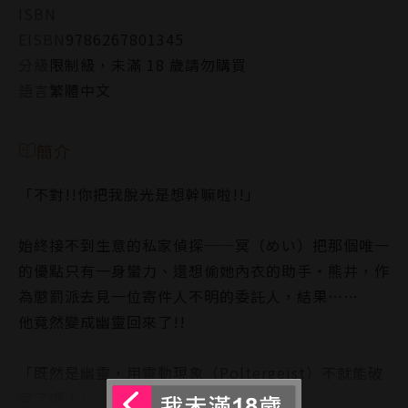
ISBN
EISBN
9786267801345
分級
限制級，未滿 18 歲請勿購買
語言
繁體中文
簡介
「不對!!你把我脫光是想幹嘛啦!!」
始終接不到生意的私家偵探──冥（めい）把那個唯一
的優點只有一身蠻力、還想偷她內衣的助手・熊井，作
為懲罰派去見一位寄件人不明的委託人，結果……
他竟然變成幽靈回來了!!
「既然是幽靈，用靈動現象（Poltergeist）不就能破
案了嗎！」