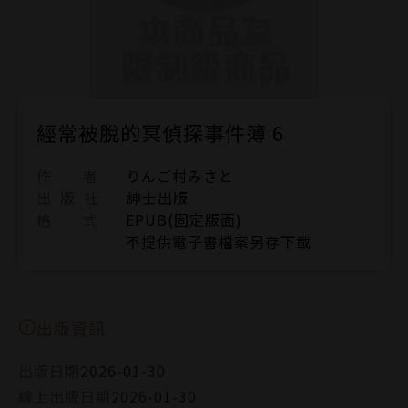
經常被脫的冥偵探事件簿 6
作 者
りんご村みさと
出 版 社
紳士出版
格 式
EPUB(固定版面)
不提供電子書檔案另存下載
出版資訊
出版日期
2026-01-30
線上出版日期
2026-01-30