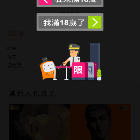
冥興致勃勃地接下了委託。
閱讀更多
然而──為了抓犯人卻把她脫到一絲不掛，還趁她睡著
的時候附身做出H的惡作劇……!?
目錄
總是被脫光的「冥」偵探，究竟能不能解決事件呢─
彩頁
─!?
內文
版權頁
其他人也買了