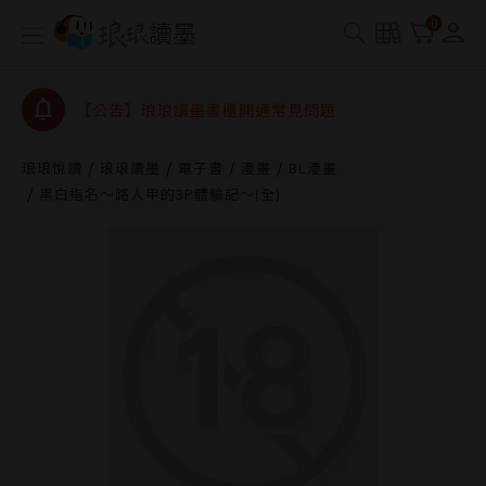
0
【公告】琅琅讀墨數位閱讀資產合併與書櫃開通申請
【公告】琅琅讀墨書櫃開通常見問題
【公告】琅琅讀墨 3 分鐘完成書櫃開通與資產合併申
請圖文教學
【公告】琅琅書店服務升級重要說明及資產合併結果
查詢
琅琅悅讀
琅琅讀墨
電子書
漫畫
BL漫畫
黑白指名～路人甲的3P體驗記～(全)
【公告】琅琅讀墨數位閱讀資產合併與書櫃開通申請