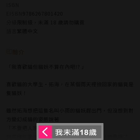
ISBN
EISBN
9786267801420
分級
限制級，未滿 18 歲請勿購買
語言
繁體中文
簡介
「我喜歡貓但貓妖不算在內吧!? 」
喜歡貓的大學生‧拓海，在某個雨天裡撿回家的貓竟是
隻貓妖！
雖然拓海想把這隻名叫小雨的貓妖趕出門，但沒想到對
方變幻成貓的姿態說著
「不要把人家丟掉喵……」
被這樣可愛地撒嬌拜託，不就沒辦法說出什麼重話了