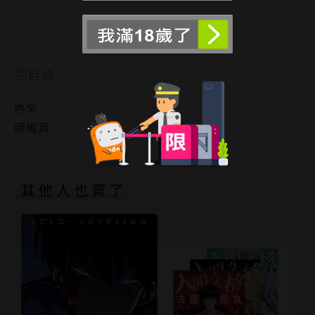
嗎……！
閱讀更多
從每天要求摸摸的無害舉動，不知何時演變成每晚的夜
襲……
目錄
內文
被漸漸開發的身體，
版權頁
明明得要讓他放棄的……
原本今天打算絕對要拒絕做愛的……！
其他人也買了
但身體卻不聽使喚地慢慢燥熱了起來……