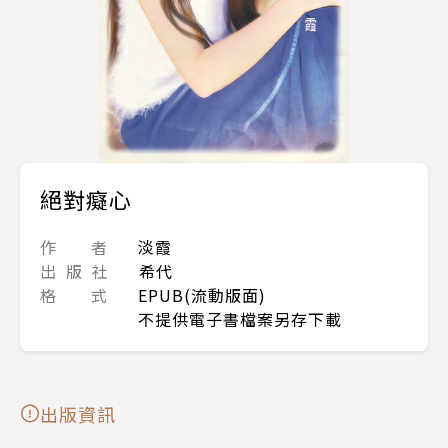
絕對癡心
作 者
淡霞
出 版 社
希代
格 式
EPUB(流動版面)
不提供電子書檔案另存下載
出版資訊