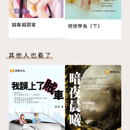
越毒越甜蜜
戀戀學長《下》
其他人也看了