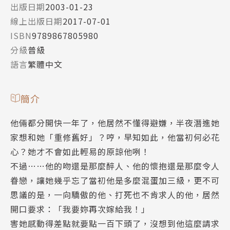
出版日期
2003-01-23
線上出版日期
2017-07-01
ISBN
9789867805980
分級
普級
語言
繁體中文
簡介
他倆都分開快一年了，他居然不懂得避嫌，半夜潛進她
家想和她「重修舊好」？哼，早知如此，他當初何必花
心？她才不會如此輕易的原諒他咧！
不過……他的吻還是那麼醉人、他的懷抱還是那麼令人
眷戀，讓她幾乎忘了當初他是多麼混蛋加三級，更不可
思議的是，一向驕傲的他、打死也不肯求人的他，居然
開口要求：「我要妳再次嫁給我！」
害她感動得差點就要點一百下頭了，沒想到他這麼請求