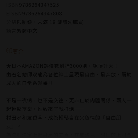
ISBN
9786264347525
EISBN
9786264347808
分級
限制級，未滿 18 歲請勿購買
語言
繁體中文
簡介
★日本AMAZON評價數劍指3000則，絕頂升天！
由著名繪師双龍為各位紳士呈現最自由、最奔放、屬於
成人的日常系漫畫!!
不是一夜情，也不是交往，更非止於肉體關係，兩人一
起輕鬆享樂，性致來了就打炮──
村田♂和友香♀，成為輕鬆自在又色情的「自由朋
友」。
為減肥決定上健身房的友香，在那遇見了村田的上司今