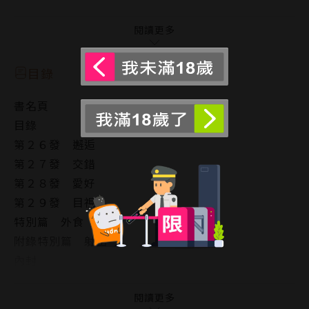
下♀，並自然而然地與她成為朋友。兩人不清楚彼此和
村田之間的關係，但友香的姊姊德子♀卻一步步接近真
閱讀更多
相…？
目錄
如此自由的男女交織而成的成人日常系漫畫，迅速拉近
書名頁
距離的第六集。
目錄
第２６發 邂逅
第２７發 交錯
第２８發 愛好
第２９發 目視
特別篇 外食
附錄特別篇 射出
內封
版權頁
封底
閱讀更多