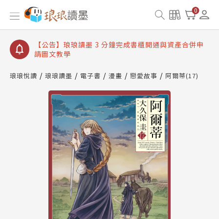
【公告】琅琅讀墨數位閱讀資產合併與書櫃開通申請
0
【公告】琅琅讀墨書櫃開通常見問題
【公告】琅琅讀墨 3 分鐘完成書櫃開通與資產合併申
請圖文教學
【公告】琅琅書店服務升級重要說明及資產合併結果
查詢
琅琅悅讀
琅琅讀墨
電子書
漫畫
戀愛故事
阿爾蒂(17)
【公告】琅琅讀墨數位閱讀資產合併與書櫃開通申請