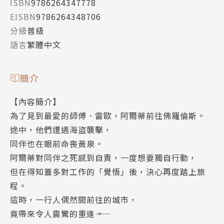
ISBN
9786264347778
EISBN
9786264348706
分級
普級
語言
繁體中文
簡介
【內容簡介】
為了見到最愛的師傅．雷歐，阿爾蒂前往佛羅倫斯。
途中，他們遭遇海盜襲擊，
同伴也在眼前命喪黃泉。
阿爾蒂對同伴之死感到自責，一度想要獨自行動，
但在得知蓋多對工作的「覺悟」後，決心再度踏上旅
程。
這時，一行人偶然間前往的城市，
竟帶來令人震驚的重逢――。