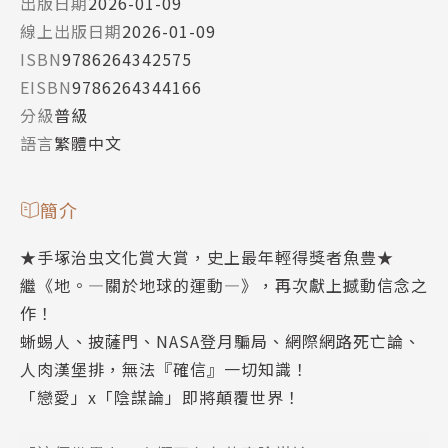
出版日期
2026-01-09
線上出版日期
2026-01-09
ISBN
9786264342575
EISBN
9786264344166
分級
普級
語言
繁體中文
簡介
★手塚治虫文化賞大賞，史上最年輕得獎者魚豊★
繼《地。—關於地球的運動—》，再次獻上撼動信念之
作！
蜥蜴人、披薩門、NASA登月騙局、網際網路死亡論、
人肉漢堡排，無法『確信』一切知識！
「戀愛」x「陰謀論」即將顛覆世界！