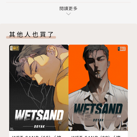
第２８話
第２９話
閱讀更多
再次面對那些被蓋上『陰謀』標籤的疑問，
最終話
能否為這些沒有答案的問題找到出口呢——？
版權頁
其他人也買了
封底
《地。—關於地球的運動—》、《一百公尺。》，魚
豐，
「命運」與「真理」的故事，最終章——！！