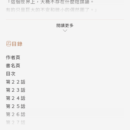
「這個世界上，大概不存在什麼陰謀論。
有的只是巨大的不安和微小的偶然罷了。」
《歡迎來到！FACT(東京S區第二支部)》最終章!!
閱讀更多
───｜故事簡介｜───
目錄
「我不該，相信陰謀論嗎？」
作者頁
書名頁
「人生，似乎從沒有真正開始。」
目次
第２２話
從小小的自卑感開始，逐漸沉迷於『陰謀論』。
第２３話
然而，當最後被謊言背叛時，留下的卻只剩滿腦子疑
第２４話
問：
第２５話
「為什麼會遇到這樣的麻煩？」
第２６話
「為什麼會和那個女孩相遇？」
第２７話
「為什麼會相信陰謀論？」