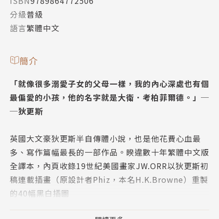
ISBN
9789864772506
分級
普級
語言
繁體中文
簡介
「就像很多溺愛子女的父母一樣，我的內心深處也有個
最偏愛的小孩，他的名字就是大衛．考柏菲爾德。」─
─狄更斯
英國大文豪狄更斯半自傳體小說，也是他花費心血最
多、寫作篇幅最長的一部作品。睽違數十年繁體中文版
全譯本，內頁收錄19世紀美國畫家JW.ORR以狄更斯初
稿連載插畫（原設計者Phiz，本名H.K.Browne）重製
的40幅黑白插圖