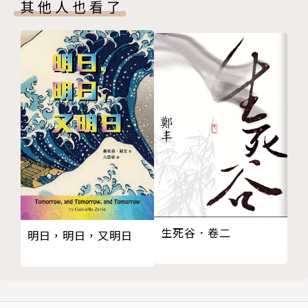
博茲札記（Sketches by Boz, 1836）
其他人也看了
第60章 艾格妮絲
匹克威克外傳（The Pickwick Papers, 1836）
第61章 兩個有趣的懺悔者
孤雛淚（Oliver Twist, 1837~1839）
第62章 我的明燈
少爺返鄉（Nicholas Nickleby, 1838~1839）
第63章 訪客
老古玩店（The Old Curiosity Shop, 1840~1841）
第64章 最後一次回顧
巴納比．拉奇（Barnaby Rudge, 1841）
美國紀行（American Notes, 1842）
小氣財神（A Christmas Carol, 1843）
馬丁．朱述爾維特（Martin Chuzzlewit, 1843~184
4）
董貝父子（Dombey and Son, 1846~1848）
塊肉餘生記（David Copperfield, 1849~1850）
生死谷．卷二
寫給孩子看的英國歷史（A Child's History of Englan
明日，明日，又明日
d, 1851~1853）
荒涼山莊（Bleak House, 1852~1853）
艱難時世（Hard Times, 1854）