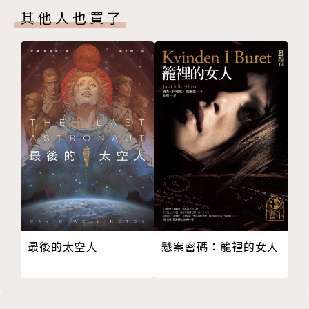
獎＆洪建全兒童文學獎童話首獎得主)
其他人也買了
第44章 新婚生活
第45章 姨婆對迪克先生的預言應驗
第46章 消息
作者簡介
第47章 瑪莎
查爾斯．狄更斯（Charles Dickens, 1812~1870）
第48章 居家日常
第49章 捲入謎團
英國維多利亞時期最偉大作家，以反映現實生活見長。
第50章 佩格蒂先生的美夢成真
狄更斯的作品在其有生之年就已享有盛名，在二十世紀
第51章 更漫長旅程的開始
時亦受到評論家和學者廣泛認可。
第52章 大爆發
狄更斯以高超的寫作手法，描繪了包羅萬象的社會群
第53章 第三次回顧
像，作品一貫保有揭露和批判的筆鋒，貫徹懲惡揚善的
第54章 麥考伯先生的事務
人道主義精神，塑造出眾多令人難忘的人物角色。他三
第55章 暴風雨
十多年的創作生涯，寫了十五部長篇小說，許多中短篇
懸案密碼：籠裡的女人
最後的太空人
第56章 新傷與舊痕
小說，以及隨筆、遊記、時事評論、戲劇、詩歌等。一
第57章 即將移居他鄉的人
百多年來，他的作品始終深受世界各地廣大讀者喜愛。
第58章 離鄉
主要作品列表：
第59章 歸來