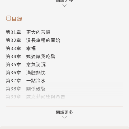
自幼失怙的大衛‧考柏菲爾德，從小在繼父暴力威脅
閱讀更多
下，飽受折磨與虐待，不僅家產遭侵占，還被逐出家
門，趕去寄宿學校念書；在混亂的校園中，他了解到人
目錄
情世故，也學會如何適應環境。母親去世後，繼父逼他
第31章 更大的苦惱
去工廠當童工，自力更生，他不甘心一輩子埋沒在空酒
第32章 漫長旅程的開始
瓶堆，就跑去投靠他的貝希姨婆。長期寄人籬下的大
第33章 幸福
衛，在姨婆的栽培下繼續上學、找工作，儘管歷經種種
第34章 姨婆讓我吃驚
艱苦，但因受到親友們的鼓勵及幫助，不畏命運打擊與
第35章 意氣消沉
考驗，最後終於成為名作家並找到自己的幸福。
第36章 滿腔熱忱
第37章 一點冷水
本書從故事的構成，情節的運轉，到人物性格的描寫，
第38章 關係破裂
作者對人生所懷抱的同情心及細密的觀察，都達到令人
第39章 威克菲爾德與希普
讚嘆的地步。狄更斯把人生種種的悲傷、寂寞、歡笑表
第40章 浪跡天涯的人
露無遺，書中針對各個人物的堅毅、脆弱、愛恨、欺
第41章 朵拉的姑姑
閱讀更多
瞞、悲憫和殘酷冷漠，寫來栩栩如生。
第42章 惹是生非
──朱秀芳 (台北縣特殊優良教師、東方少年小說獎首
第43章 再次回顧