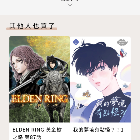
晴矢等人為了從畫商・影野手中奪回夢幻名畫「未完的
＃１５３ GET THE DREAM!!
情景」，
＃１５４ 無敵夢想家
決定闖入他經營的畫廊。
其他人也買了
＃１５５ 餓狼
不過，影野花錢雇用的鬼門高學生早在裡面嚴陣以待…
＃１５６ Adults
而晴矢和薊之間也將在此做出了斷！！
＃１５７ 禁忌花園
＃１５８ 魔掌
＃１５９ OUTSIDE
＃１６０ BAD FEELING
版權頁
封底
我的夢境有點怪？！1
ELDEN RING 黃金樹
之路 第87話