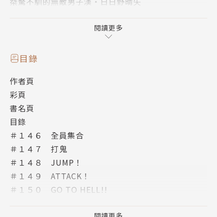
桀驁不馴的無敵男子漢・日日野晴矢
為音樂而改邪歸正的搖滾男兒・一條誠
人小志氣高的未來大畫家・岡本清志朗
閱讀更多
勇敢追愛的亮麗JK・山奈美智留
目錄
一同經歷歡樂、悲傷、憤怒與痛苦——
作者頁
與夥伴們共享的回憶，
彩頁
是青春最珍貴的寶物。
書名頁
目錄
【書籍特色】
＃１４６ 全員集合
✦全系列內文重新翻譯潤飾，讓新版讀起來更順暢，並
＃１４７ 打鬼
放大開本至25K，提升閱讀舒適度。
＃１４８ JUMP！
✦重新設計台灣典藏版書衣，並獨家收錄封面彩圖為開
＃１４９ ATTACK！
頭彩頁，完整重現梅澤春人筆下的帥氣角色。
＃１５０ GO TO HELL!!
＃１５１ 隱隱作痛!!
【本集內容】
＃１５２ BURNING!!
閱讀更多