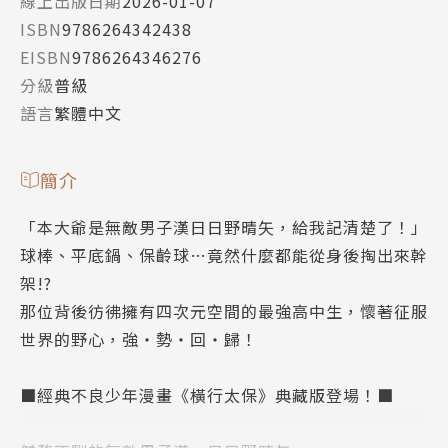
線上出版日期
2026-01-07
ISBN
9786264342438
EISBN
9786264346276
分級
普級
語言
繁體中文
簡介
「本大爺是無敵男子漢日日野晴矢，給我記清楚了！」
球棒、平底鍋、保齡球…竟然什麼都能從身後掏出來幹
架!?
那位背後彷彿擁有四次元空間的最強高中生，懷著征服
世界的野心，強・勢・回・歸！
■經典不良少年漫畫《橫行太保》典藏版登場！■