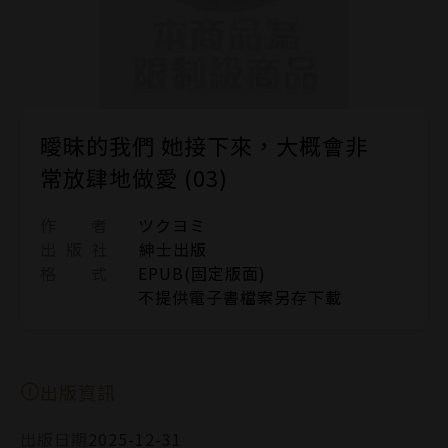
曖昧的我們 她接下來，大概會非
常放肆地做愛 (03)
作 者
ツクヨミ
出 版 社
紳士出版
格 式
EPUB(固定版面)
不提供電子書檔案另存下載
出版資訊
出版日期
2025-12-31