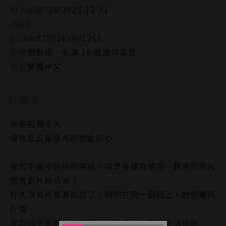
線上出版日期
2025-12-31
ISBN
EISBN
9786267801253
分級
限制級，未滿 18 歲請勿購買
語言
繁體中文
簡介
來到孤獨冬天
被性慾反覆擺布的戀愛的心
我的手機不知何時開始，被學長擅自傳來…夏瀨的照片
還有影片給佔滿了
好久沒有和夏瀨說話了，明明在同一個班上，她卻離我
好遠。
夏瀨似乎是被過去的暗示給操控了，變得無法拒絕，