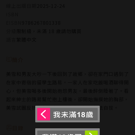
線上出版日期
2025-12-24
ISBN
EISBN
9786267801338
分級
限制級，未滿 18 歲請勿購買
語言
繁體中文
簡介
美雪和男友大吵一下後回到了故鄉，卻在家門口遇到了
在家中寄宿的留學生路易。一家人在家吃飯喝酒聊得開
心，但美雪喝多後開始抱怨男友，最後醉倒睡著了。看
起來紳士的路易幫忙抱上樓後，卻開始撫摸她的胸部，
美雪試圖反抗，卻一次又一次直到沉淪無法自拔。
目錄