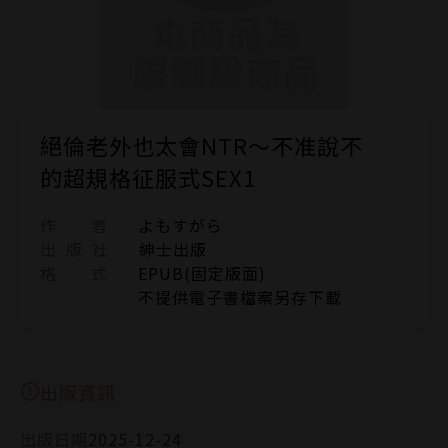
絕倫老外也太會NTR～不准說不
的超規格征服式SEX1
作 者
よもすがら
出 版 社
紳士出版
格 式
EPUB(固定版面)
不提供電子書檔案另存下載
出版資訊
出版日期
2025-12-24