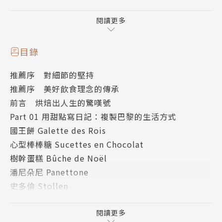
珠寶盒法式點心坊
閱讀更多
2006年，在麗水街開設第一間門市，成為台北歐式麵
包及甜點品牌先驅。
目錄
2007年，微風廣場引進世界知名甜品專櫃「Dean & D
推薦序 對細節的堅持
eluca」，店內販售產品均選自於此。
推薦序 美好飲食理念的傳承
2008年，在與Maison Kayser、六福皇宮、亞都麗
前言 烘焙出人生的驚嘆號
緻、Paul並列的評比中，獲得了長棍麵包獲得中國時
Part 01 用甜點寫日記：複製巴黎的生活方式
報評選為第一名。
國王餅 Galette des Rois
2010年底，大S指名選用的喜餅禮盒。
心型棒棒糖 Sucettes en Chocolat
樹幹蛋糕 Bûche de Noël
堅持初衷，從被認定為「只能撐半年」的小店，經營至
潘尼朵尼 Panettone
今十年，成為歐式麵包甜點熱愛者熟知品牌。
史多倫 Stollen
一路走來，用心選用品質優良、無添加的天然原物料，
巧克力樹 Sapin Choco-Douceurs
呈現美味與美感兼具的法式風味。
香料蛋糕 Pain d'épices
閱讀更多