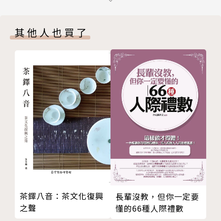
耶誕餅乾 Biscuits de Noël
原味艾克斯糖 Calissons
其他人也買了
Part 02 為最愛的人烘焙，是一種幸福：珠寶盒的初心
大魔杖 Baguette
法式核桃 Pain aux Noix
牛角可頌 Croissant
面具 Fougasse
拖鞋 Ciabatta
鮮奶布里歐 Brioche
農夫 Seigle Raisins-Noix
波爾多皇冠 Couronne Bordelaise
奶油維也納 Viennois avec Beurre
起士巧巴達 Ciabatta au formage cheddar
〈特別篇〉歐式麵包，你還可以這樣吃
茶鐸八音：茶文化復興
長輩沒教，但你一定要
Part 03 每一口都是療癒：珠寶盒無可取代之美
之聲
懂的66種人際禮數
紅椒巧克力 Mousse de Poivron Rouge