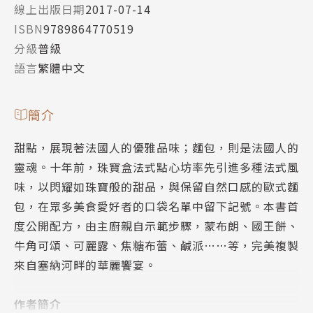
線上出版日期
2017-07-14
ISBN
9789864770519
分級
普級
語言
繁體中文
簡介
甜點，展現著法國人的優雅品味；麵包，則是法國人的
靈魂。十年前，珠寶盒法式點心坊率先引進多種法式風
味，以閃耀如珠寶般的甜品，與保留自然口感的歐式麵
包，在眾多美食愛好者的口袋名單中留下記號。本書首
度公開配方，由主廚親自示範步驟，蒙布朗、國王餅、
牛角可頌、可麗露、焦糖布蕾、鹹派……等，完美複製
來自塞納河畔的華麗饗宴。
作者簡介