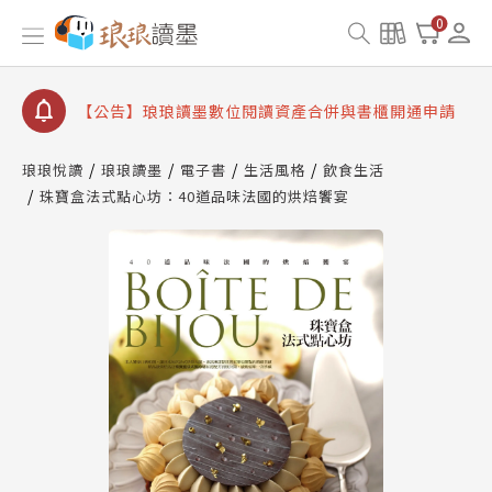
【公告】因 Readmoo 讀墨系統維護中，本站同步暫
0
停部分閱讀服務
【公告】琅琅讀墨數位閱讀資產合併與書櫃開通申請
【公告】琅琅讀墨書櫃開通常見問題
【公告】琅琅讀墨 3 分鐘完成書櫃開通與資產合併申
請圖文教學
琅琅悅讀
琅琅讀墨
電子書
生活風格
飲食生活
【公告】琅琅書店服務升級重要說明及資產合併結果
珠寶盒法式點心坊：40道品味法國的烘焙饗宴
查詢
【公告】因 Readmoo 讀墨系統維護中，本站同步暫
停部分閱讀服務