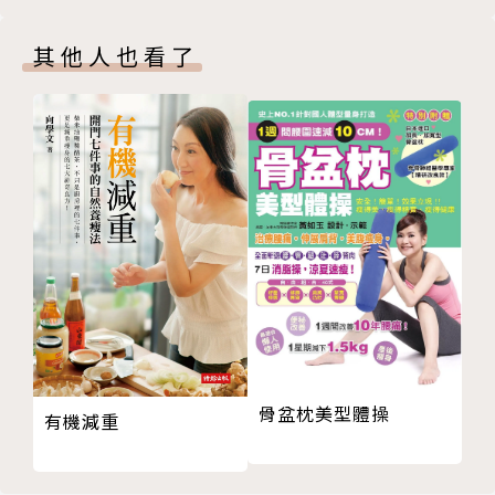
獅子心 Lion Heart
麥卡倫 Macallan
其他人也看了
三重奏 Mousse aux Trois Chocolats
柚滋 Tarte au Yuzu
遇見西西里 Mousse Framboise Pistache
蒙布朗 Mont Blanc
黃金歐布納斯 Tarte aux Marrons d'Aubenas
栗子巴斯克餅 Gâteau Basque
太陽 Le Soleil
Part 04 融化在舌尖的美味：珠寶盒的祕密
紅酒洋梨蘋果塔 Tarte Pommes-Poires et Vin Roug
e
可露麗 Canelé
骨盆枕美型體操
蘋果派 Feuilleté Pommes
有機減重
普羅旺斯 Tarte Citron
大溪地香草布蕾 Crème Brûlée