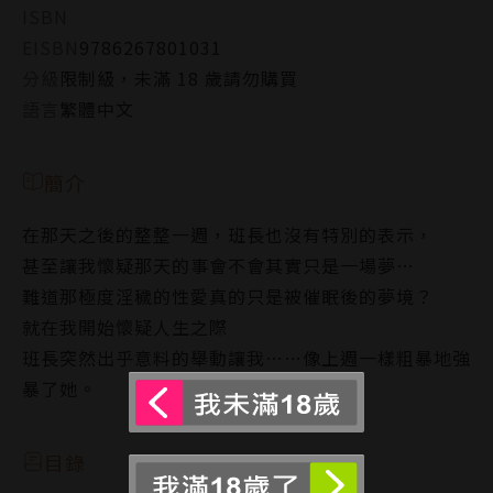
ISBN
EISBN
9786267801031
分級
限制級，未滿 18 歲請勿購買
語言
繁體中文
簡介
在那天之後的整整一週，班長也沒有特別的表示，
甚至讓我懷疑那天的事會不會其實只是一場夢…
難道那極度淫穢的性愛真的只是被催眠後的夢境？
就在我開始懷疑人生之際
班長突然出乎意料的舉動讓我……像上週一樣粗暴地強
暴了她。
目錄