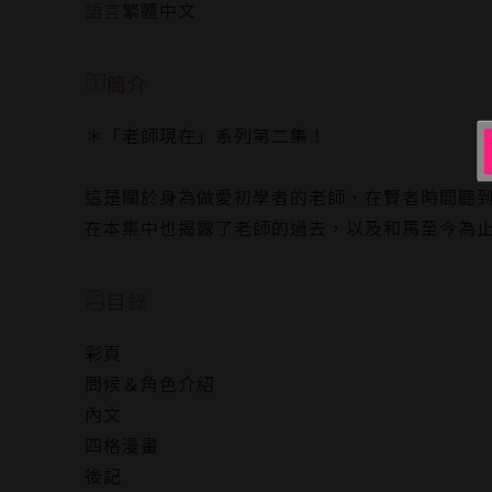
語言
繁體中文
簡介
＊「老師現在」系列第二集！
這是關於身為做愛初學者的老師，在賢者時間聽
在本集中也揭露了老師的過去，以及和馬至今為
目錄
彩頁
問候＆角色介紹
內文
四格漫畫
後記