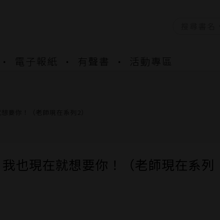
電子報紙
有聲書
活動專區
資產合併結果查詢
書櫃開通申請
與資產合併申請圖文教學
資產合併結果查詢
就想要你！（老師現在系列2）
書櫃開通申請
，我也現在就想要你！（老師現在系列