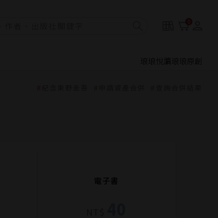
0
琅琅悅讀
琅琅原創
紀念東野圭吾
申請資產合併
查詢合併結果
電子書
40
NT$