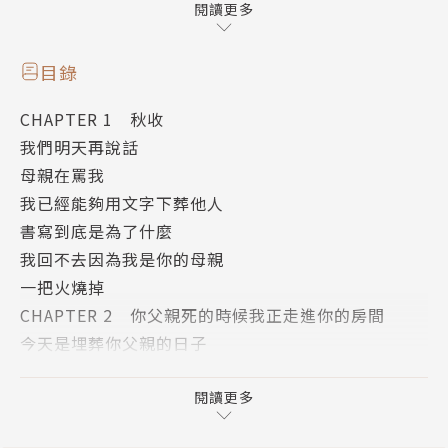
挖掉。
閱讀更多
於是在這個寫作過程我是個愚公。
在這個過程中我感到振奮。
目錄
我正拿起鐡鍬一把一把地鏟死你的父親。
CHAPTER 1 秋收
我們明天再說話
我對自己的力量與暴戾感到吃驚。我只是坐在椅子上安
母親在罵我
靜地打字。我的唇還有咖啡的味道。我舉起手把那些人
我已經能夠用文字下葬他人
趕走。把你父親的肉體燒成沙子。然後陽光降臨。我站
書寫到底是為了什麼
在陽台觀賞植物。然後海洋降臨。我化成一片水。我捏
我回不去因為我是你的母親
死那些熟悉的絕望感。書寫垃圾。
一把火燒掉
CHAPTER 2 你父親死的時候我正走進你的房間
作者簡介
今天是埋葬你父親的日子
你父親已經死了去參加他的葬禮吧
馬尼尼為
這塊照亮了月亮的黑
閱讀更多
黑色的我鏡子裡的黑色
出生名林婉文。馬來西亞柔佛州麻坡人。十九歲赴台讀