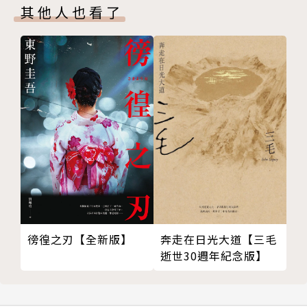
沖洗寧靜
其他人也看了
神
把你的父親拿去撒尿
貓的身體
變野的衣角
那些孩子緊緊地抱著你的心臟
我躲在黑黑的咖啡裡
CHAPTER 4 教你空白
明天太渴望光明
我會教你
吃些貓毛平息
碎片與殘缺
啞巴的方塊
徬徨之刃【全新版】
奔走在日光大道【三毛
縫上去的奶
逝世30週年紀念版】
你摸一下母親的睡眠
別大聲說話了