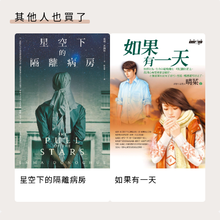
你的爸爸回來洗澡了
國立台灣師範大學美術系、台灣藝術大學美術所。著有
其他人也買了
因為我要成為貓的孩子
《帶著你的雜質發亮》（小寫出版）(入圍2013年開卷
CHAPTER 3 我躲在那些顏色的房間
好書獎、2013 年法蘭克福書展台灣館選書)、《我不
我挖了一個洞
是生來當母親的》（2015年小寫出版）、繪本《貓面
我躲在那些顏色的房間
具》（個人出版：2015年華文朗讀節選書）、「隱晦
用毛吸乾你的鐵鏈
家庭」繪本三部曲《海的旅館》、《老人臉貓》、《af
差不多十年
ter》（2016年南方家園出版，華文朗讀節選書）。業
在狗吠中恢復春天
餘亂講於「樹人畫學校outsider art school&繪本亂
你的神留在床上
讀會」，寫過馬來西亞星洲日報繪本導讀專欄、南洋商
換上睡衣活著
報讀書人專欄，專文收集於部落格「繪本亂讀會」，今
你生孩子自以為活著
年起於博客來「一起看圖文」專欄，也在行天宮附設玄
誰叫你被撞毀在這裡
空圖書館帶領繪本讀書會。個人作品與行腳見「馬尼尼
你不要跟窗戶說話
為無限公司」。現苟生於台北，育二貓（寶兒與美美）
星空下的隔離病房
如果有一天
我只是想要陽光與枕頭
一子。不良人母。不良人妻。
書將帶來光明正大的臉
讓你的黑暗說話