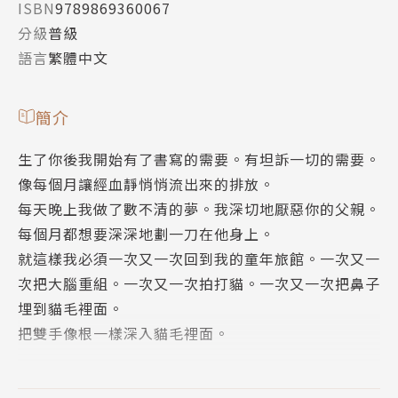
ISBN
9789869360067
分級
普級
語言
繁體中文
簡介
生了你後我開始有了書寫的需要。有坦訴一切的需要。
像每個月讓經血靜悄悄流出來的排放。
每天晚上我做了數不清的夢。我深切地厭惡你的父親。
每個月都想要深深地劃一刀在他身上。
就這樣我必須一次又一次回到我的童年旅館。一次又一
次把大腦重組。一次又一次拍打貓。一次又一次把鼻子
埋到貓毛裡面。
把雙手像根一樣深入貓毛裡面。
就這樣我必須把一山又一山的回憶解散。把一山又一山