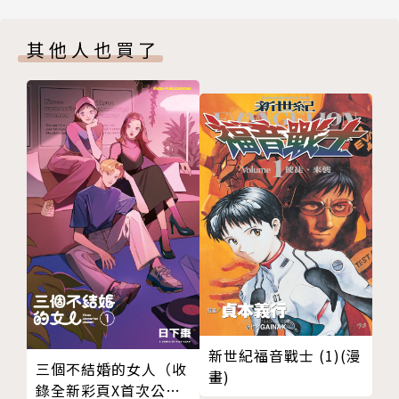
內封
版權頁
其他人也買了
封底
新世紀福音戰士 (1)(漫
三個不結婚的女人（收
畫)
錄全新彩頁X首次公開