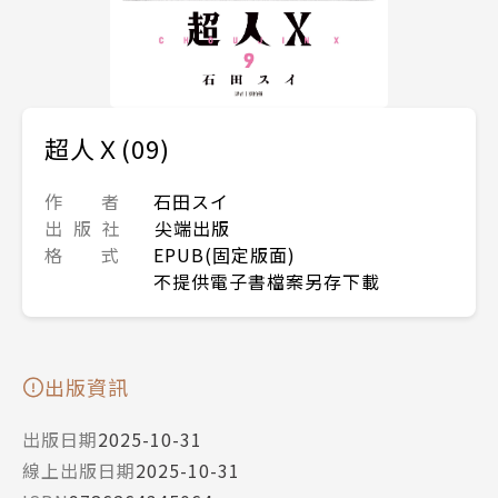
超人Ｘ(09)
作 者
石田スイ
出 版 社
尖端出版
格 式
EPUB(固定版面)
不提供電子書檔案另存下載
出版資訊
出版日期
2025-10-31
線上出版日期
2025-10-31