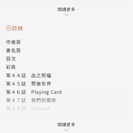
銷量累計突破200萬冊!!
閱讀更多
超人X獲得海內外極大迴響！
目錄
6國語言同步翻譯連載中！
作者頁
書名頁
───｜故事簡介｜───
目次
「我只相信自己能相信的東西。」
彩頁
第４４話 血之祝福
黑原時央因為救了宍塒帕爾瑪，而查到了販賣與佐拉所
第４５話 死後世界
服用的同樣藥物的販子。
第４６話 Playing Card
然而，關鍵的販子「nude」卻在他眼前被不明人物殘
第４７話 我們的風險
忍地肢解殺害。
第４８話 Harvest
於是，他決定嘗試利用被救下的帕爾瑪的能力——「殭
第４９話 1999年八月為止的事
屍製造者」來讓死者復活……
附錄漫畫
閱讀更多