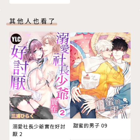
番外篇）
其他人也看了
甜蜜的男子 09
溺愛社長少爺實在好討
厭 2