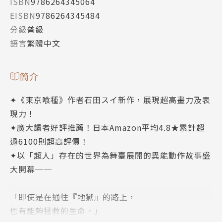
ISBN
9786264345064
EISBN
9786264345484
分級
普級
語言
繁體中文
簡介
✦《東京喰種》作者石田スイ新作，展現超高畫力及表
現力！
✦廣大讀者好評推薦！日本Amazon平均4.8★累計超
過6100則超高評價！
✦以「超人」存在的世界為舞臺展開的異能動作故事盛
大開幕──
「即使是在通往『地獄』的路上，
也有能夠拯救的生命。」