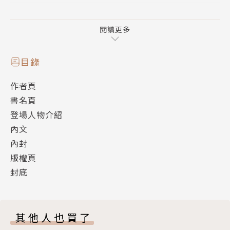
【本書特色】
閱讀更多
✧吉田秋生早期代表作， 廣大讀者心中的經典神作、
敲碗不斷！
目錄
✦由MAPPA製作公司操刀製作成動畫，登上安利美特2
作者頁
021年必看動畫第一名！
書名頁
✧日本正式授權放大開本至25K，閱讀體驗再升級。
登場人物介紹
內文
【劇情簡介】
內封
「ＢＡＮＡＮＡ ＦＩＳＨ」是70年代初期，由多森
版權頁
兄弟做出來的迷幻藥。藥效激烈，只要透過簡單的暗示
封底
便能支配整個人格，讓對方最後不是自殺、便是形同廢
人。
亞修發現他最愛的兄長從越南回來之後，之所以會變成
其他人也買了
廢人，是因為被當成Ｂ．Ｆ的實驗品，於是偕同馬克斯