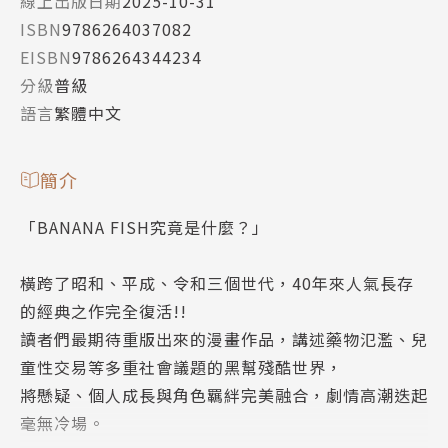
線上出版日期
2025-10-31
ISBN
9786264037082
EISBN
9786264344234
分級
普級
語言
繁體中文
簡介
「BANANA FISH究竟是什麼？」
橫跨了昭和、平成、令和三個世代，40年來人氣長存
的經典之作完全復活!!
讀者們最期待重版出來的漫畫作品，講述藥物氾濫、兒
童性交易等多重社會議題的黑幫殘酷世界，
將懸疑、個人成長與角色羈絆完美融合，劇情高潮迭起
毫無冷場。