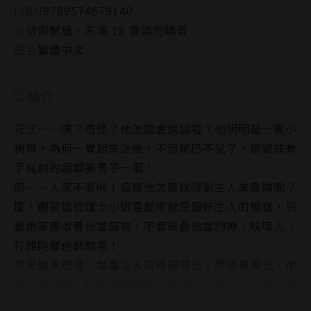
ISBN
9789574679140
分級
限制級，未滿 18 歲請勿購買
語言
繁體中文
簡介
汪汪……咦？奇怪？他怎麼會說話啦？他明明是一隻小
狗狗，為何一覺起來之後，不但尾巴不見了，還變成有
手有腳的翩翩美男子一個！
嗚……人家不要啦！這樣他怎麼找得到主人來撒嬌呢？
耶！眼前這位護士小姐看起來就是個好主人的模樣，只
要她答應收養他當寵物，不管是要他當門神、咬壞人、
打雜跑腿他都願意！
可是說來奇怪，每當主人這樣親親他、那樣摸摸他，他
的「發情期」就會提早來臨，不過，他的主人可好心的
呢！不但教他許多「降溫」的撇步，甚自還親自示