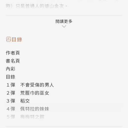
時）只是普通人的遠山金次，
在遠離都會的牛義鄉深山裡，和貌似早逝母親的美女─
─悠樹菜過著平穩的日常生活。
閱讀更多
但此時出現了抓捕悠樹菜的舊公安零課，以及一生未嘗
敗績的武裝檢察官不破。
目錄
悠樹菜不明白被他們襲擊的理由而感到困惑，
作者頁
不過她的記憶中有著不自然的空白──為了保護悠樹菜
書名頁
挺身而戰的金次，
內彩
揭開隱藏在牛義鄉的『監視之神』荒脛巾的駭人祕密。
目錄
超人氣武裝動作愛情喜劇，第三十九集熱血登場！
１彈 不會受傷的男人
２彈 荒脛巾的巫女
３彈 稻交
４彈 佩特拉的妹妹
５彈 梅梅特之館
６彈 絢麗多彩的旋轉木馬