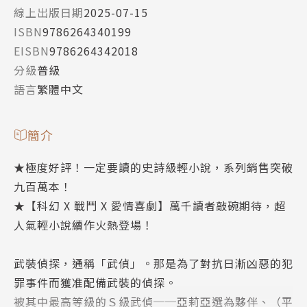
線上出版日期
2025-07-15
ISBN
9786264340199
EISBN
9786264342018
分級
普級
語言
繁體中文
簡介
★極度好評！一定要讀的史詩級輕小說，系列銷售突破
九百萬本！
★【科幻 X 戰鬥 X 愛情喜劇】萬千讀者敲碗期待，超
人氣輕小說續作火熱登場！
武裝偵探，通稱「武偵」。那是為了對抗日漸凶惡的犯
罪事件而獲准配備武裝的偵探。
被其中最高等級的Ｓ級武偵──亞莉亞選為夥伴、（平