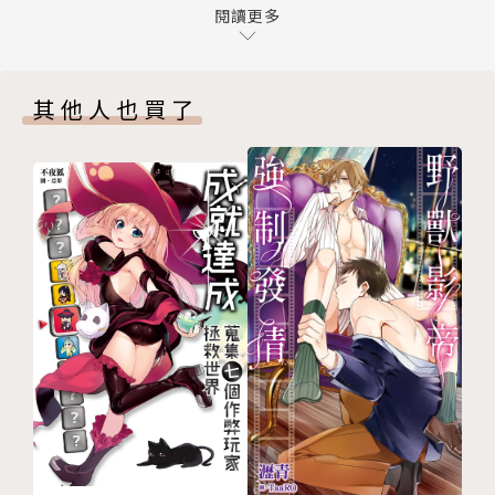
Go For The NEXT!!!雪伍德的信使
閱讀更多
後記
版權頁
其他人也買了
封底