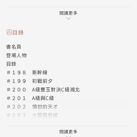
一並珍藏。
閱讀更多
青春的熱血，即將再次沸騰！
目錄
【劇情簡介】
書名頁
湘北第一次參加全國大賽，比賽即將揭開序幕！
登場人物
首戰對抗大阪代表隊豐玉，
目錄
面對如此實力堅強且好戰的全國大賽常客，
＃１９８ 新幹線
湘北從一開始就亂了步調……
＃１９９ 初戰前夕
眼看比賽陷入混亂，湘北的應戰方式是？
＃２００ A級豐玉對決C級湘北
＃２０１ A級與C級
＃２０２ 憤怒的天才
＃２０３ 大猩猩發威
＃２０４ 跳投
＃２０５ 王牌殺手
閱讀更多