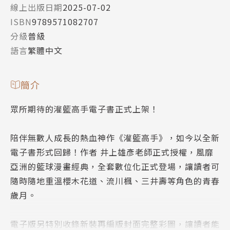
線上出版日期
2025-07-02
ISBN
9789571082707
分級
普級
語言
繁體中文
簡介
眾所期待的灌籃高手電子書正式上架！
陪伴無數人成長的熱血神作《灌籃高手》，如今以全新
電子書形式回歸！作者 井上雄彥老師正式授權，風靡
亞洲的籃球漫畫經典，全套數位化正式登場，讓讀者可
隨時隨地重溫櫻木花道、流川楓、三井壽等角色的青春
歲月。
電子版另特別收錄新裝再編版封面完整彩圖，讓讀者能