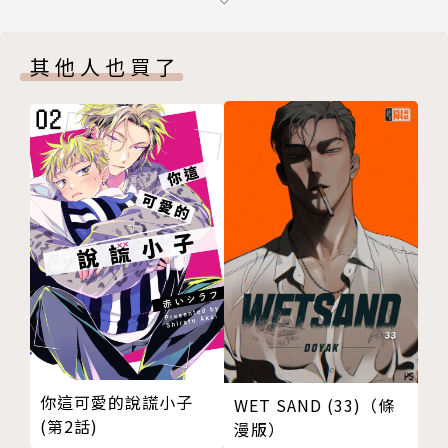
＃２０６ 我們太天真了
＃２０７ 正面對決
其他人也買了
＃２０８ 王牌的證明
＃２０９ 集訓跳投
＃２１０ 湘北追擊
＃２１１ 分崩離析
＃２１２ 求勝的慾望
＃２１３ 殺手輓歌
＃２１４ 勝利的執著
EXTRA PAGES
版權頁
封底
你這可愛的說謊小子
WET SAND (33)（條
(第2話)
漫版）