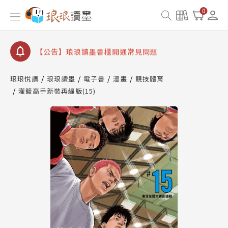
【公告】8/10、8/13 行動網路降速演練提醒
0
【公告】琅琅讀墨數位閱讀資產合併與書櫃開通申請
【公告】琅琅讀墨書櫃開通常見問題
【公告】琅琅讀墨 3 分鐘完成書櫃開通與資產合併申
請圖文教學
琅琅悅讀
琅琅讀墨
電子書
漫畫
競技體育
【公告】琅琅書店服務升級重要說明及資產合併結果
灌籃高手新裝再編版(15)
查詢
【公告】8/10、8/13 行動網路降速演練提醒