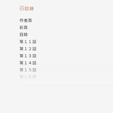
即使如此瑠花還是不曉得自己活著有何價值。
目錄
聽見瑠花「想去死」的自白、又得知對她施暴之
作者頁
武命體會到自己體內也流著怪物之血，所以拜託
彩頁
目錄
如今，武命與瑠花父親——直人的殺人計畫將要
第１１話
武命殺意湧動的青春懸疑劇第三卷登場。
第１２話
第１３話
第１４話
第１５話
第１６話
版權頁
封底