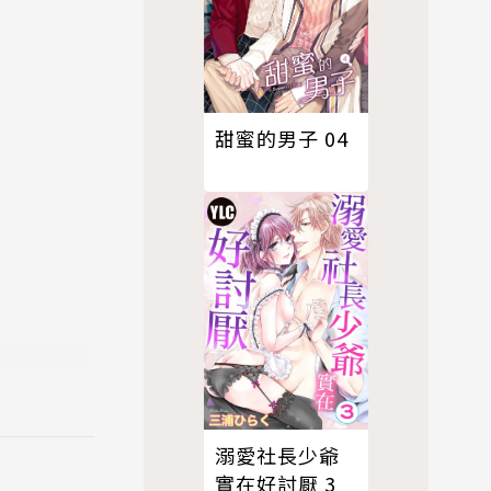
甜蜜的男子 04
溺愛社長少爺
實在好討厭 3