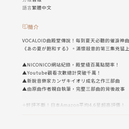
語言
繁體中文
簡介
VOCALOID曲殿堂傳說！每到夏天必聽的催淚神
《あの夏が飽和する》。滿懷殺意的第三集兇猛
▲NICONICO網站紀錄，殿堂級百萬點閱率！
▲Youtube觀看次數總計突破千萬！
▲新銳音樂家カンザキイオリ成名之作三部曲
▲由原曲作者親自執筆，完整三部曲的背後故事
✧好評不斷！日本Amazon平均4.6星超高評價！
✦讀者盛讚！91%讀者給予超過☆☆☆☆評價！
武命在煙火大會中得知，瑠花為了填補心中的寂