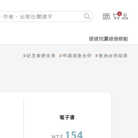
0
琅琅悅讀
琅琅原創
紀念東野圭吾
申請資產合併
查詢合併結果
電子書
154
NT$