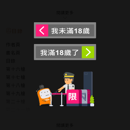
開始採取行動，想讓被放逐的誠回到組織。
但誠還是老樣子，凶暴、傲慢、要人費心照料，
閱讀更多
完全不聽相說的話。
目錄
然而，他們卻是彼此不可或缺的存在──
作者頁
表達出這樣的想法後，
書名頁
他們之間已經不像往昔那樣，不是只索求身體的關係。
目錄
雖然步調緩慢，還是以言語和態度拉近距離，
第十六槍
開始互相傾訴獨一無二的愛情。
第十七槍
這時候，本部的真下對相提出某項交易──
第十八槍
第十九槍
描繪出相和誠時而扭曲又惹人憐愛的無可取代之愛，
第二十槍
讀者引頸期盼的番外篇！
第二十一槍
Bonus Track
後記
閱讀更多