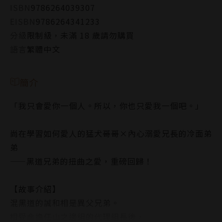
ISBN
9786264039307
EISBN
9786264341233
分級
限制級，未滿 18 歲請勿購買
語言
繁體中文
簡介
「我只會愛你一個人。所以，你也只愛我一個吧。」
尚在學習如何愛人的猛犬哥哥×內心溺愛兄長的冷面弟
弟
——黑道兄弟的扭曲之愛，重磅回歸！
【故事介紹】
混黑道的誠和相是異父兄弟。
相受命擔任山之邊組的代理組長後，