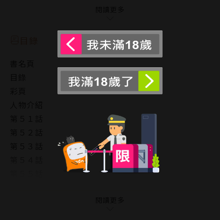
為了某個目的，矢代與已經成為櫻一家成員的
閱讀更多
百目鬼一起行動。
矢代內心對百目鬼不再是自己的部下感到困惑，
目錄
而百目鬼則是毫不掩飾對於矢代依舊被其他男人擁抱的
書名頁
憤怒，
目錄
甚至強行逼迫他發生關係。
彩頁
——「你還真是喜歡做愛呢。」
人物介紹
在分開的四年裡，百目鬼已經發生了變化，
第５１話
矢代則用自己的身體深刻體會到了這一點……
第５２話
第５３話
第５４話
第５５話
第５６話
第５７話
閱讀更多
第５８話