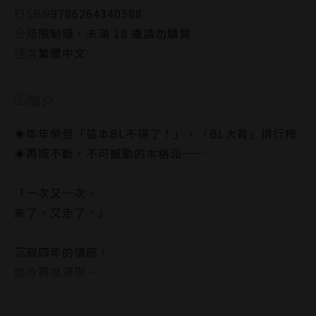
EISBN
9786264340588
分級
限制級，未滿 18 歲請勿購買
語言
繁體中文
簡介
◈年年榮登「這本BL不得了！」、「BL大賞」排行榜
◈再版不斷，不可撼動的本格派──
「一次又一次，
來了，又走了。」
沉寂四年的情感，
如今再度湧現…
【內容簡介】