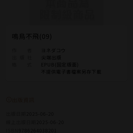
鳴鳥不飛(09)
作 者
ヨネダコウ
出 版 社
尖端出版
格 式
EPUB(固定版面)
不提供電子書檔案另存下載
出版資訊
出版日期
2025-06-20
線上出版日期
2025-06-20
ISBN
9786264038201