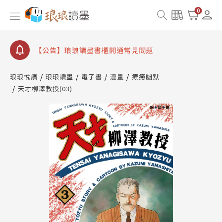
【公告】因 Readmoo 讀墨系統維護中，本站同步暫
0
停部分閱讀服務
【公告】琅琅讀墨數位閱讀資產合併與書櫃開通申請
【公告】琅琅讀墨書櫃開通常見問題
【公告】琅琅讀墨 3 分鐘完成書櫃開通與資產合併申
請圖文教學
琅琅悅讀
琅琅讀墨
電子書
漫畫
療癒幽默
【公告】琅琅書店服務升級重要說明及資產合併結果
天才柳澤教授(03)
查詢
【公告】因 Readmoo 讀墨系統維護中，本站同步暫
停部分閱讀服務