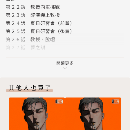
第２２話 教授向車挑戰
第２３話 醉漢纏上教授
第２４話 夏日研習會（前篇）
第２５話 夏日研習會（後篇）
第２６話 教授，脫帽
第２７話 夢之訓
第２８話 男人迷惘時
第２９話 星星降臨的滑雪場
閱讀更多
第３０話 弘光的決心
第３１話 回憶往事
其他人也買了
版權頁
封底