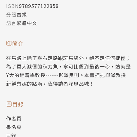
ISBN
9789577122858
分級
普級
語言
繁體中文
簡介
在馬路上除了靠右走路跟斑馬線外，絕不走任何捷徑；
為了買大減價的秋刀魚，寧可比價到最後一秒，這就是
Y大的經濟學教授------柳澤良則。本書描述柳澤教授
新鮮有趣的點滴，值得讀者深思品味！
目錄
作者頁
書名頁
目錄