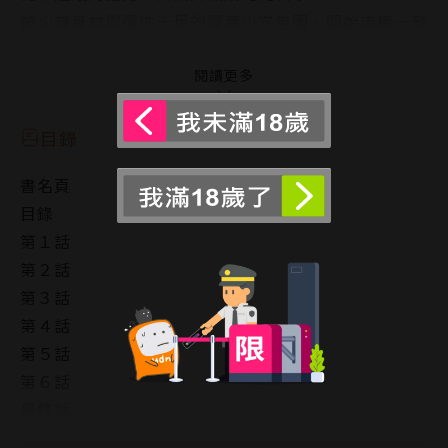
被火辣身材與彈性十足的厚實小穴包圍，開始肉棒一刻
也不得閒的後宮校園生活!!
長い草老師充滿男性妄想的無修正單行本。
閱讀更多
目錄
書名頁
目錄
第１話
第２話
第３話
第４話
第５話
第６話
最終話
特別篇