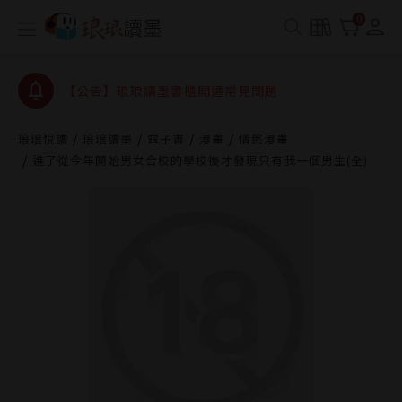
0
【公告】琅琅讀墨數位閱讀資產合併與書櫃開通申請
【公告】琅琅讀墨書櫃開通常見問題
【公告】琅琅讀墨 3 分鐘完成書櫃開通與資產合併申
請圖文教學
【公告】琅琅書店服務升級重要說明及資產合併結果
查詢
琅琅悅讀
琅琅讀墨
電子書
漫畫
情慾漫畫
進了從今年開始男女合校的學校後才發現只有我一個男生(全)
【公告】琅琅讀墨數位閱讀資產合併與書櫃開通申請