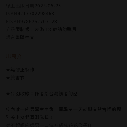
線上出版日期
2025-05-23
ISBN
4717702298463
EISBN
9786267707128
分級
限制級，未滿 18 歲請勿購買
語言
繁體中文
簡介
★無修正製作
★雙書衣
★特別收錄：作者給台灣讀者的話
校內唯一的男學生主角，開學第一天就與有點古怪的爆
乳美少女們卿卿我我！
從不起眼的處男一口氣升級成花花公子!!