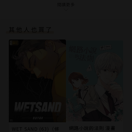
後記
閱讀更多
版權頁
封底
其他人也買了
網路小說的法則 漫畫
WET SAND (63)（條