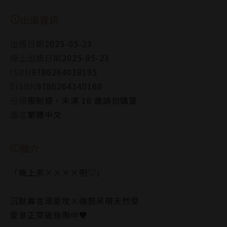
出版資訊
出版日期
2025-05-23
線上出版日期
2025-05-23
ISBN
9786264038195
EISBN
9786264340168
分級
限制級，未滿 18 歲請勿購買
語言
繁體中文
簡介
「晚上來××××吧♡」
沉默寡言溺愛攻×強勢呆萌天然受
愛意正突破極限中♥