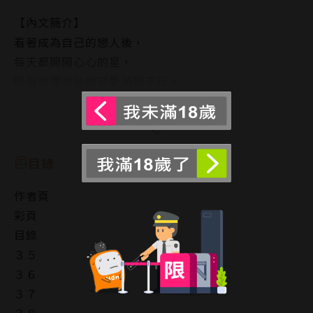
【內文簡介】
看著成為自己的戀人後，
每天都開開心心的星，
顯暗地裡被他的可愛萌到不行。
這對放閃情侶就算什麼都不做，
每天也都幸福滿點♥
閱讀更多
就在這時候，星的表哥從美國回來。
此外顯和星還幫狂犬兄京一的
目錄
戀愛煩惱出主意!?
作者頁
顯＆星幸福熱戀中♥★♥
彩頁
目錄
３５
３６
３７
３８