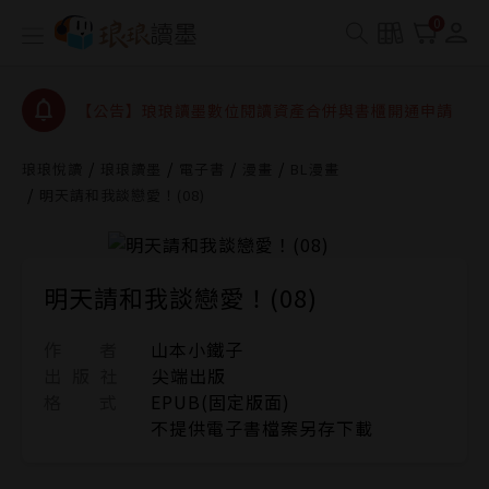
【公告】琅琅書店服務升級重要說明及資產合併結果
0
查詢
【公告】8/10、8/13 行動網路降速演練提醒
【公告】琅琅讀墨數位閱讀資產合併與書櫃開通申請
【公告】琅琅讀墨書櫃開通常見問題
琅琅悅讀
琅琅讀墨
電子書
漫畫
BL漫畫
【公告】琅琅讀墨 3 分鐘完成書櫃開通與資產合併申
明天請和我談戀愛！(08)
請圖文教學
【公告】琅琅書店服務升級重要說明及資產合併結果
查詢
【公告】8/10、8/13 行動網路降速演練提醒
明天請和我談戀愛！(08)
作 者
山本小鐵子
出 版 社
尖端出版
格 式
EPUB(固定版面)
不提供電子書檔案另存下載