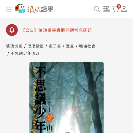
【公告】因 Readmoo 讀墨系統維護中，本站同步暫
0
停部分閱讀服務
【公告】琅琅讀墨數位閱讀資產合併與書櫃開通申請
【公告】琅琅讀墨書櫃開通常見問題
【公告】琅琅讀墨 3 分鐘完成書櫃開通與資產合併申
請圖文教學
琅琅悅讀
琅琅讀墨
電子書
漫畫
職場社會
【公告】琅琅書店服務升級重要說明及資產合併結果
不思議少年(02)
查詢
【公告】因 Readmoo 讀墨系統維護中，本站同步暫
停部分閱讀服務