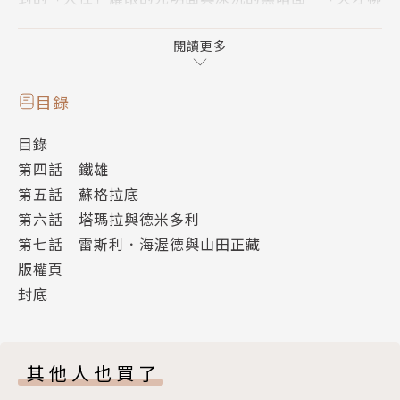
澤教授的生活」作者山下和美老師以生動鮮活的筆觸描
繪出不同時空的人心糾葛，全新系列備受矚目的第2
閱讀更多
集！
目錄
目錄
第四話 鐵雄
第五話 蘇格拉底
第六話 塔瑪拉與德米多利
第七話 雷斯利．海渥德與山田正藏
版權頁
封底
其他人也買了