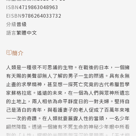
ISBN
4719863048963
EISBN
9786264033732
分級
普級
語言
繁體中文
簡介
人類是一種很不可思議的生物。在戰後的日本，一個擁
有天賜的美聲卻無人了解的男子一生的際遇。具有永無
止盡的求學精神，甚至想一探死亡究竟的古代希臘哲學
家蘇格拉底。遙遠的未來，在一個為人們與眾神所遺忘
的土地上，兩人相依為命平靜度日的一對夫婦。堅持自
己是清白的青年，與看護妻子的老人促成了百萬年來唯
一一次的奇蹟。在人類就要展露人性的當頭，一名少年
翩然降臨。透過一個擁有不死生命的神秘少年眼中所看
到的「人性」耀眼的光明面與深沉的黑暗面。「天才柳