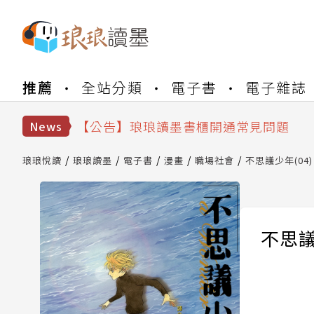
【公告】琅琅書店服務升級重要說明及
推薦
全站分類
電子書
電子雜誌
【公告】因 Readmoo 讀墨系統維護
【公告】琅琅讀墨數位閱讀資產合併與
【公告】琅琅讀墨書櫃開通常見問題
News
【公告】琅琅讀墨 3 分鐘完成書櫃開通
【公告】琅琅書店服務升級重要說明及
琅琅悅讀
琅琅讀墨
電子書
漫畫
職場社會
不思議少年(04)
【公告】因 Readmoo 讀墨系統維護
不思議