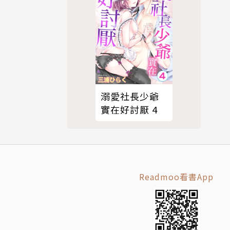
溺愛社長少爺
實在好討厭 4
Readmoo看書App