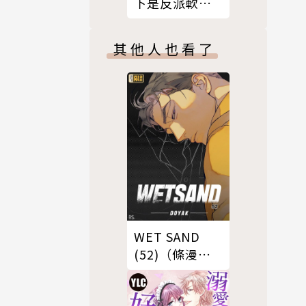
下是反派軟腳
蝦。 1
其他人也看了
WET SAND
(52)（條漫
版）