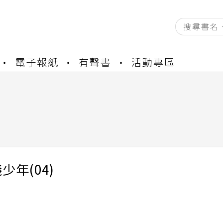
資產合併結果查詢
電子報紙
有聲書
活動專區
中，本站同步暫停部分閱讀服務
書櫃開通申請
與資產合併申請圖文教學
資產合併結果查詢
中，本站同步暫停部分閱讀服務
少年(04)