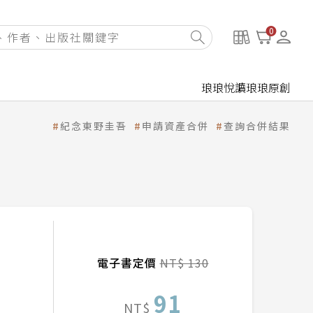
0
琅琅悅讀
琅琅原創
紀念東野圭吾
申請資產合併
查詢合併結果
電子書定價
NT$ 130
91
NT$