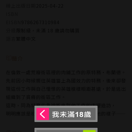
線上出版日期
2025-04-22
ISBN
EISBN
9786267310984
分級
限制級，未滿 18 歲請勿購買
語言
繁體中文
簡介
在倫敦一處荒廢街區裡的肉鋪工作的原特務・布蘭德。
先前因小時候嚮往英雄當上為國效力的特務，後來卻發
現這份工作與自己憧憬的英雄模樣相距甚遠，於是逃出
組織到了貧瘠的街區工作。
這時，同為特務的魯迪斯來到他工作的店裡造訪，
明明應該是初次見面，魯迪斯卻一副認識他的樣子——