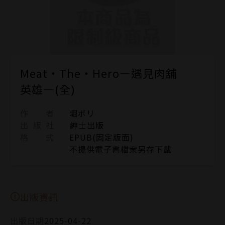
Meat‧The‧Hero—遇見肉舖
英雄—(全)
作 者
堀ボリ
出 版 社
紳士出版
格 式
EPUB(固定版面)
不提供電子書檔案另存下載
出版資訊
出版日期
2025-04-22