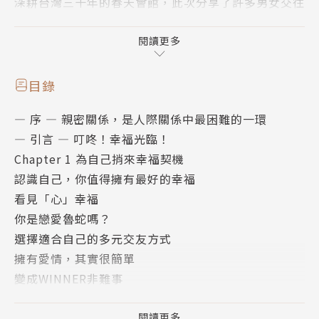
深耕台灣三十年的春天會館，此次分享了許多男女交往
的真實故事，
期盼能引導適婚男女找到愛情，經營感情，做好兩性溝
閱讀更多
通，
進一步擁有屬於自己的幸福。
目錄
— 序 — 親密關係，是人際關係中最困難的一環
如果你常面對這些問題：
— 引言 — 叮咚！幸福光臨！
不知道自己要什麼；
Chapter 1 為自己捎來幸福契機
不知道如何開啟新關係；
認識自己，你值得擁有最好的幸福
急就章反而讓幸福溜走；
看見「心」幸福
談起戀愛卻迷失了自我；
你是戀愛魯蛇嗎？
不知如何開啟互動話題；
選擇適合自己的多元交友方式
始終停留在友達以上，戀人未滿的階段……
擁有愛情，其實很簡單
變成WINNER非難事
透過紅娘化身「幸福專賣店」，呈現單身男女初識、交
— Column 1 — 給你一雙透視眼：十二星座教戰手冊
往真實過程，讓走在兩條平行線上的兩人交集，了解如
（上）
閱讀更多