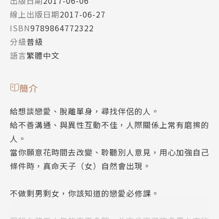
出版日期
2017-06-06
線上出版日期
2017-06-27
ISBN
9789864772322
分級
普級
語言
繁體中文
簡介
給想談戀愛、脫離單身，尋找伴侶的人。
給不善溝通、與異性互動不佳，人際關係上常有磨擦的
人。
當你願意花時間去改變、聆聽別人意見，用心加強自己
條件時，真命天子（女）自然會出現。
不做剩男剩女，你該知道的戀愛必修課。