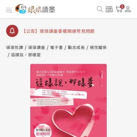
【公告】因 Readmoo 讀墨系統維護中，本站同步暫
0
停部分閱讀服務
【公告】琅琅讀墨數位閱讀資產合併與書櫃開通申請
【公告】琅琅讀墨書櫃開通常見問題
【公告】琅琅讀墨 3 分鐘完成書櫃開通與資產合併申
請圖文教學
琅琅悅讀
琅琅讀墨
電子書
勵志成長
兩性關係
【公告】琅琅書店服務升級重要說明及資產合併結果
這樣說，那樣愛
查詢
【公告】因 Readmoo 讀墨系統維護中，本站同步暫
停部分閱讀服務