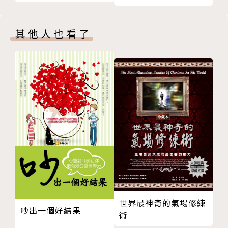
愛在心裡口難開？告白的藝術
愛的進行式─體驗戀愛的苦鹹甘甜
其他人也看了
風雨生信心，我會陪著你
吵架了怎麼辦？
— Column 4 — 給你一雙透視眼：ＤＩＳＣ
番外篇❷ 說「不」的勇氣！
Chapter 5 讓這份幸福延續
時候到了嗎？讓愛情成為永恆
別太著急！婚前想一想
謝謝你！我找到屬於自己最棒的幸福
世界最神奇的氣場修練
吵出一個好結果
術