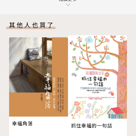
何跟異性溝通與相處。
Chapter 2 遇見幸福首部曲眾裡尋你千百度
這時候你會發現：找到幸福，如此簡單！
提昇自信，走出舒適圈
其他人也買了
一見鍾情不是童話，如何打造完美的第一印象
作者簡介
如何破冰才不會尷尬
春天會館
— Column 2 —給你一雙透視眼：十二星座教戰手冊
春天會館幸福團隊成立近三十年，採實體認證制嚴格篩
（下）
選單身會員，主要服務包括：排約交友、自我成長課
Chapter 3 遇見幸福二部曲打造開啟幸福的鑰匙
程、聯誼活動。
莫急莫慌莫害怕！先從做朋友開始
全台擁有六個服務據點，同時與廈門「百合網」、Dat
溝通的三大工具
eMeNow跟我約會吧、好好玩旅行社共同攜手合作，
懂得笑，就能化解衝突！
並於二○一七年上線全新交友服務網－約會專家，多方
當一個「狀況內」的溝通者
位的交友平台，為的是更便利幫助未婚單身男女拓展人
耐心，是一個強大的武器！
際關係，找到另一半，並提供更多更廣的優質服務。
友達以上、戀人未滿─來場不ＮＧ的約會
身為幸福的推手，春天會館多年來用心經營，以優質、
— Column 3 — 給你一雙透視眼：生命靈數
幸福的品牌形象，打造公開、安全的全方位交友平台，
幸福角落
抓住幸福的一句話
番外篇❶ 遠離溝通地雷，才能成為溝通達人
讓更多單身男女在此擁抱愛情、幸福成家。
Chapter 4 遇見幸福三部曲譜出幸福的第一樂章